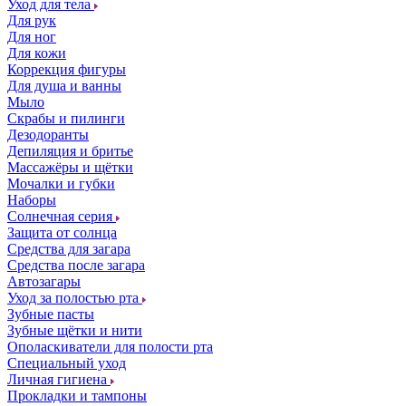
Уход для тела
Для рук
Для ног
Для кожи
Коррекция фигуры
Для душа и ванны
Мыло
Скрабы и пилинги
Дезодоранты
Депиляция и бритье
Массажёры и щётки
Мочалки и губки
Наборы
Солнечная серия
Защита от солнца
Средства для загара
Средства после загара
Автозагары
Уход за полостью рта
Зубные пасты
Зубные щётки и нити
Ополаскиватели для полости рта
Специальный уход
Личная гигиена
Прокладки и тампоны