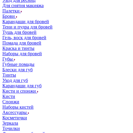
Уход для ресниц
Для снятия макияжа
Палетки
Брови
Карандаши для бровей
Тени и пудра для бровей
Тушь для бровей
Гель, воск для бровей
Помада для бровей
Краска и тинты
Наборы для бровей
Губы
Губные помады
Блески для губ
Тинты
Уход для губ
Карандаши для губ
Кисти и спонжи
Кисти
Спонжи
Наборы кистей
Аксессуары
Косметички
Зеркала
Точилки