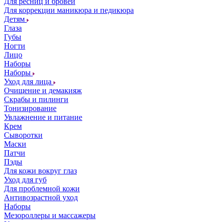
Для ресниц и бровей
Для коррекции маникюра и педикюра
Детям
Глаза
Губы
Ногти
Лицо
Наборы
Наборы
Уход для лица
Очищение и демакияж
Скрабы и пилинги
Тонизирование
Увлажнение и питание
Крем
Сыворотки
Маски
Патчи
Пэды
Для кожи вокруг глаз
Уход для губ
Для проблемной кожи
Антивозрастной уход
Наборы
Мезороллеры и массажеры