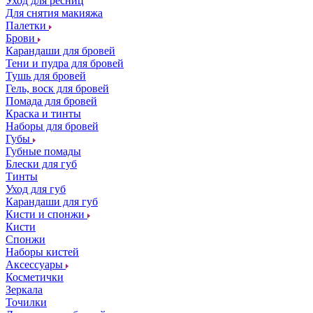
Уход для ресниц
Для снятия макияжа
Палетки
Брови
Карандаши для бровей
Тени и пудра для бровей
Тушь для бровей
Гель, воск для бровей
Помада для бровей
Краска и тинты
Наборы для бровей
Губы
Губные помады
Блески для губ
Тинты
Уход для губ
Карандаши для губ
Кисти и спонжи
Кисти
Спонжи
Наборы кистей
Аксессуары
Косметички
Зеркала
Точилки