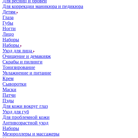
Для ресниц и бровей
Для коррекции маникюра и педикюра
Детям
Глаза
Губы
Ногти
Лицо
Наборы
Наборы
Уход для лица
Очищение и демакияж
Скрабы и пилинги
Тонизирование
Увлажнение и питание
Крем
Сыворотки
Маски
Патчи
Пэды
Для кожи вокруг глаз
Уход для губ
Для проблемной кожи
Антивозрастной уход
Наборы
Мезороллеры и массажеры