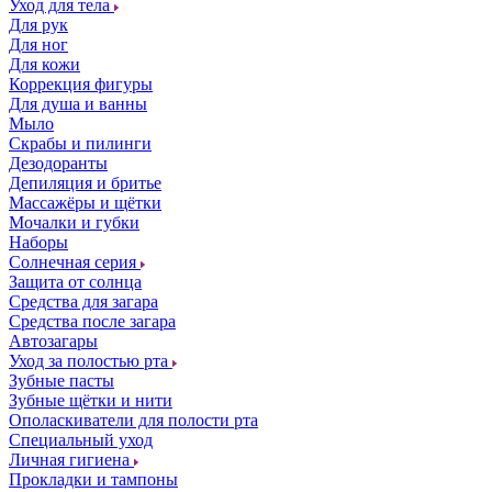
Уход для тела
Для рук
Для ног
Для кожи
Коррекция фигуры
Для душа и ванны
Мыло
Скрабы и пилинги
Дезодоранты
Депиляция и бритье
Массажёры и щётки
Мочалки и губки
Наборы
Солнечная серия
Защита от солнца
Средства для загара
Средства после загара
Автозагары
Уход за полостью рта
Зубные пасты
Зубные щётки и нити
Ополаскиватели для полости рта
Специальный уход
Личная гигиена
Прокладки и тампоны