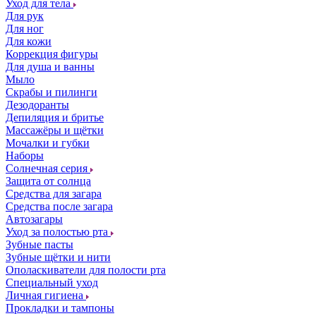
Уход для тела
Для рук
Для ног
Для кожи
Коррекция фигуры
Для душа и ванны
Мыло
Скрабы и пилинги
Дезодоранты
Депиляция и бритье
Массажёры и щётки
Мочалки и губки
Наборы
Солнечная серия
Защита от солнца
Средства для загара
Средства после загара
Автозагары
Уход за полостью рта
Зубные пасты
Зубные щётки и нити
Ополаскиватели для полости рта
Специальный уход
Личная гигиена
Прокладки и тампоны