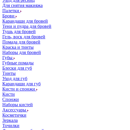
Уход для ресниц
Для снятия макияжа
Палетки
Брови
Карандаши для бровей
Тени и пудра для бровей
Тушь для бровей
Гель, воск для бровей
Помада для бровей
Краска и тинты
Наборы для бровей
Губы
Губные помады
Блески для губ
Тинты
Уход для губ
Карандаши для губ
Кисти и спонжи
Кисти
Спонжи
Наборы кистей
Аксессуары
Косметички
Зеркала
Точилки