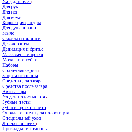
Уход для тела
Для рук
Для ног
Для кожи
Коррекция фигуры
Для душа и ванны
Мыло
Скрабы и пилинги
Дезодоранты
Депиляция и бритье
Массажёры и щётки
Мочалки и губки
Наборы
Солнечная серия
Защита от солнца
Средства для загара
Средства после загара
Автозагары
Уход за полостью рта
Зубные пасты
Зубные щётки и нити
Ополаскиватели для полости рта
Специальный уход
Личная гигиена
Прокладки и тампоны