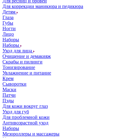
Для ресниц и бровей
Для коррекции маникюра и педикюра
Детям
Глаза
Губы
Ногти
Лицо
Наборы
Наборы
Уход для лица
Очищение и демакияж
Скрабы и пилинги
Тонизирование
Увлажнение и питание
Крем
Сыворотки
Маски
Патчи
Пэды
Для кожи вокруг глаз
Уход для губ
Для проблемной кожи
Антивозрастной уход
Наборы
Мезороллеры и массажеры