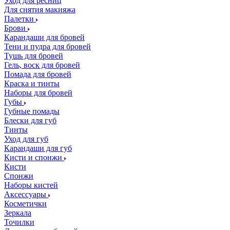
Уход для ресниц
Для снятия макияжа
Палетки
Брови
Карандаши для бровей
Тени и пудра для бровей
Тушь для бровей
Гель, воск для бровей
Помада для бровей
Краска и тинты
Наборы для бровей
Губы
Губные помады
Блески для губ
Тинты
Уход для губ
Карандаши для губ
Кисти и спонжи
Кисти
Спонжи
Наборы кистей
Аксессуары
Косметички
Зеркала
Точилки