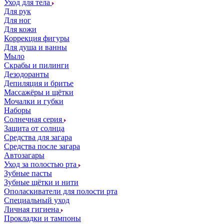
Уход для тела
Для рук
Для ног
Для кожи
Коррекция фигуры
Для душа и ванны
Мыло
Скрабы и пилинги
Дезодоранты
Депиляция и бритье
Массажёры и щётки
Мочалки и губки
Наборы
Солнечная серия
Защита от солнца
Средства для загара
Средства после загара
Автозагары
Уход за полостью рта
Зубные пасты
Зубные щётки и нити
Ополаскиватели для полости рта
Специальный уход
Личная гигиена
Прокладки и тампоны