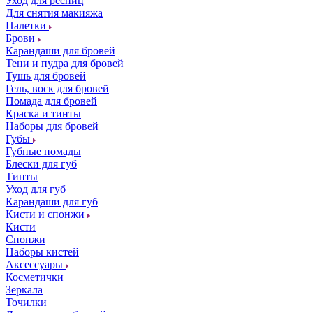
Уход для ресниц
Для снятия макияжа
Палетки
Брови
Карандаши для бровей
Тени и пудра для бровей
Тушь для бровей
Гель, воск для бровей
Помада для бровей
Краска и тинты
Наборы для бровей
Губы
Губные помады
Блески для губ
Тинты
Уход для губ
Карандаши для губ
Кисти и спонжи
Кисти
Спонжи
Наборы кистей
Аксессуары
Косметички
Зеркала
Точилки