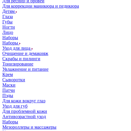
Для ресниц и бровей
Для коррекции маникюра и педикюра
Детям
Глаза
Губы
Ногти
Лицо
Наборы
Наборы
Уход для лица
Очищение и демакияж
Скрабы и пилинги
Тонизирование
Увлажнение и питание
Крем
Сыворотки
Маски
Патчи
Пэды
Для кожи вокруг глаз
Уход для губ
Для проблемной кожи
Антивозрастной уход
Наборы
Мезороллеры и массажеры