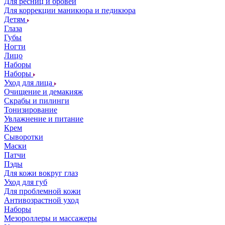
Для ресниц и бровей
Для коррекции маникюра и педикюра
Детям
Глаза
Губы
Ногти
Лицо
Наборы
Наборы
Уход для лица
Очищение и демакияж
Скрабы и пилинги
Тонизирование
Увлажнение и питание
Крем
Сыворотки
Маски
Патчи
Пэды
Для кожи вокруг глаз
Уход для губ
Для проблемной кожи
Антивозрастной уход
Наборы
Мезороллеры и массажеры