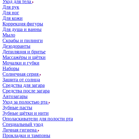
Уход для тела
Для рук
Для ног
Для кожи
Коррекция фигуры
Для душа и ванны
Мыло
Скрабы и пилинги
Дезодоранты
Депиляция и бритье
Массажёры и щётки
Мочалки и губки
Наборы
Солнечная серия
Защита от солнца
Средства для загара
Средства после загара
Автозагары
Уход за полостью рта
Зубные пасты
Зубные щётки и нити
Ополаскиватели для полости рта
Специальный уход
Личная гигиена
Прокладки и тампоны