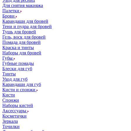
Уход для ресниц
Для снятия макияжа
Палетки
Брови
Карандаши для бровей
Тени и пудра для бровей
Тушь для бровей
Гель, воск для бровей
Помада для бровей
Краска и тинты
Наборы для бровей
Губы
Губные помады
Блески для губ
Тинты
Уход для губ
Карандаши для губ
Кисти и спонжи
Кисти
Спонжи
Наборы кистей
Аксессуары
Косметички
Зеркала
Точилки