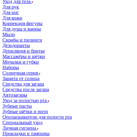
Уход для тела
Для рук
Для ног
Для кожи
Коррекция фигуры
Для душа и ванны
Мыло
Скрабы и пилинги
Дезодоранты
Депиляция и бритье
Массажёры и щётки
Мочалки и губки
Наборы
Солнечная серия
Защита от солнца
Средства для загара
Средства после загара
Автозагары
Уход за полостью рта
Зубные пасты
Зубные щётки и нити
Ополаскиватели для полости рта
Специальный уход
Личная гигиена
Прокладки и тампоны