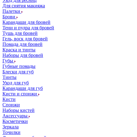
Уход для ресниц
Для снятия макияжа
Палетки
Брови
Карандаши для бровей
Тени и пудра для бровей
Тушь для бровей
Гель, воск для бровей
Помада для бровей
Краска и тинты
Наборы для бровей
Губы
Губные помады
Блески для губ
Тинты
Уход для губ
Карандаши для губ
Кисти и спонжи
Кисти
Спонжи
Наборы кистей
Аксессуары
Косметички
Зеркала
Точилки