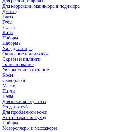
Для ресниц и бровей
Для коррекции маникюра и педикюра
Детям
Глаза
Губы
Ногти
Лицо
Наборы
Наборы
Уход для лица
Очищение и демакияж
Скрабы и пилинги
Тонизирование
Увлажнение и питание
Крем
Сыворотки
Маски
Патчи
Пэды
Для кожи вокруг глаз
Уход для губ
Для проблемной кожи
Антивозрастной уход
Наборы
Мезороллеры и массажеры