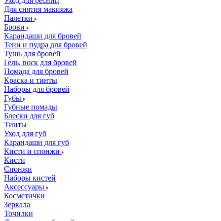
Уход для ресниц
Для снятия макияжа
Палетки
Брови
Карандаши для бровей
Тени и пудра для бровей
Тушь для бровей
Гель, воск для бровей
Помада для бровей
Краска и тинты
Наборы для бровей
Губы
Губные помады
Блески для губ
Тинты
Уход для губ
Карандаши для губ
Кисти и спонжи
Кисти
Спонжи
Наборы кистей
Аксессуары
Косметички
Зеркала
Точилки