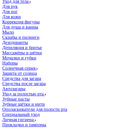
Уход для тела
Для рук
Для ног
Для кожи
Коррекция фигуры
Для душа и ванны
Мыло
Скрабы и пилинги
Дезодоранты
Депиляция и бритье
Массажёры и щётки
Мочалки и губки
Наборы
Солнечная серия
Защита от солнца
Средства для загара
Средства после загара
Автозагары
Уход за полостью рта
Зубные пасты
Зубные щётки и нити
Ополаскиватели для полости рта
Специальный уход
Личная гигиена
Прокладки и тампоны