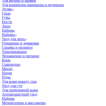
Для ресниц и бровей
Для коррекции маникюра и педикюра
Детям
Глаза
Губы
Ногти
Лицо
Наборы
Наборы
Уход для лица
Очищение и демакияж
Скрабы и пилинги
Тонизирование
Увлажнение и питание
Крем
Сыворотки
Маски
Патчи
Пэды
Для кожи вокруг глаз
Уход для губ
Для проблемной кожи
Антивозрастной уход
Наборы
Мезороллеры и массажеры