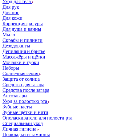
Уход для тела
Для рук
Для ног
Для кожи
Коррекция фигуры
Для душа и ванны
Мыло
Скрабы и пилинги
Дезодоранты
Депиляция и бритье
Массажёры и щётки
Мочалки и губки
Наборы
Солнечная серия
Защита от солнца
Средства для загара
Средства после загара
Автозагары
Уход за полостью рта
Зубные пасты
Зубные щётки и нити
Ополаскиватели для полости рта
Специальный уход
Личная гигиена
Прокладки и тампоны