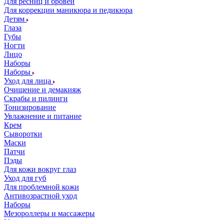
Для ресниц и бровей
Для коррекции маникюра и педикюра
Детям
Глаза
Губы
Ногти
Лицо
Наборы
Наборы
Уход для лица
Очищение и демакияж
Скрабы и пилинги
Тонизирование
Увлажнение и питание
Крем
Сыворотки
Маски
Патчи
Пэды
Для кожи вокруг глаз
Уход для губ
Для проблемной кожи
Антивозрастной уход
Наборы
Мезороллеры и массажеры