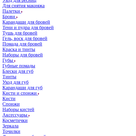
Уход для ресниц
Для снятия макияжа
Палетки
Брови
Карандаши для бровей
Тени и пудра для бровей
Тушь для бровей
Гель, воск для бровей
Помада для бровей
Краска и тинты
Наборы для бровей
Губы
Губные помады
Блески для губ
Тинты
Уход для губ
Карандаши для губ
Кисти и спонжи
Кисти
Спонжи
Наборы кистей
Аксессуары
Косметички
Зеркала
Точилки