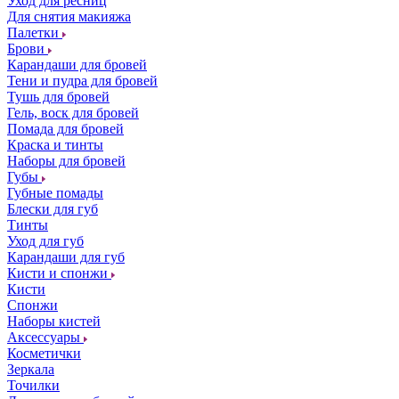
Уход для ресниц
Для снятия макияжа
Палетки
Брови
Карандаши для бровей
Тени и пудра для бровей
Тушь для бровей
Гель, воск для бровей
Помада для бровей
Краска и тинты
Наборы для бровей
Губы
Губные помады
Блески для губ
Тинты
Уход для губ
Карандаши для губ
Кисти и спонжи
Кисти
Спонжи
Наборы кистей
Аксессуары
Косметички
Зеркала
Точилки