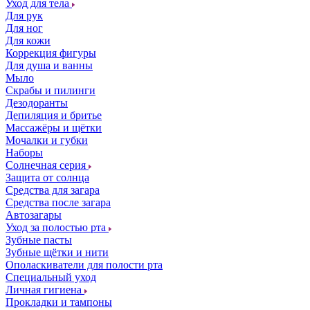
Уход для тела
Для рук
Для ног
Для кожи
Коррекция фигуры
Для душа и ванны
Мыло
Скрабы и пилинги
Дезодоранты
Депиляция и бритье
Массажёры и щётки
Мочалки и губки
Наборы
Солнечная серия
Защита от солнца
Средства для загара
Средства после загара
Автозагары
Уход за полостью рта
Зубные пасты
Зубные щётки и нити
Ополаскиватели для полости рта
Специальный уход
Личная гигиена
Прокладки и тампоны