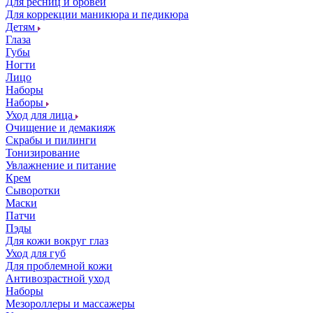
Для ресниц и бровей
Для коррекции маникюра и педикюра
Детям
Глаза
Губы
Ногти
Лицо
Наборы
Наборы
Уход для лица
Очищение и демакияж
Скрабы и пилинги
Тонизирование
Увлажнение и питание
Крем
Сыворотки
Маски
Патчи
Пэды
Для кожи вокруг глаз
Уход для губ
Для проблемной кожи
Антивозрастной уход
Наборы
Мезороллеры и массажеры