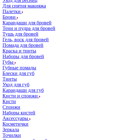
Уход для ресниц
Для снятия макияжа
Палетки
Брови
Карандаши для бровей
Тени и пудра для бровей
Тушь для бровей
Гель, воск для бровей
Помада для бровей
Краска и тинты
Наборы для бровей
Губы
Губные помады
Блески для губ
Тинты
Уход для губ
Карандаши для губ
Кисти и спонжи
Кисти
Спонжи
Наборы кистей
Аксессуары
Косметички
Зеркала
Точилки