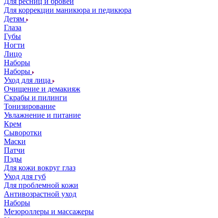
Для ресниц и бровей
Для коррекции маникюра и педикюра
Детям
Глаза
Губы
Ногти
Лицо
Наборы
Наборы
Уход для лица
Очищение и демакияж
Скрабы и пилинги
Тонизирование
Увлажнение и питание
Крем
Сыворотки
Маски
Патчи
Пэды
Для кожи вокруг глаз
Уход для губ
Для проблемной кожи
Антивозрастной уход
Наборы
Мезороллеры и массажеры