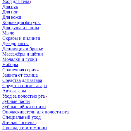
Уход для тела
Для рук
Для ног
Для кожи
Коррекция фигуры
Для душа и ванны
Мыло
Скрабы и пилинги
Дезодоранты
Депиляция и бритье
Массажёры и щётки
Мочалки и губки
Наборы
Солнечная серия
Защита от солнца
Средства для загара
Средства после загара
Автозагары
Уход за полостью рта
Зубные пасты
Зубные щётки и нити
Ополаскиватели для полости рта
Специальный уход
Личная гигиена
Прокладки и тампоны