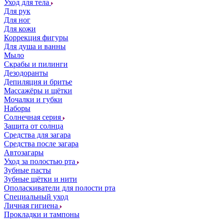
Уход для тела
Для рук
Для ног
Для кожи
Коррекция фигуры
Для душа и ванны
Мыло
Скрабы и пилинги
Дезодоранты
Депиляция и бритье
Массажёры и щётки
Мочалки и губки
Наборы
Солнечная серия
Защита от солнца
Средства для загара
Средства после загара
Автозагары
Уход за полостью рта
Зубные пасты
Зубные щётки и нити
Ополаскиватели для полости рта
Специальный уход
Личная гигиена
Прокладки и тампоны