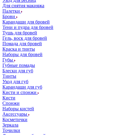
Уход для ресниц
Для снятия макияжа
Палетки
Брови
Карандаши для бровей
Тени и пудра для бровей
Тушь для бровей
Гель, воск для бровей
Помада для бровей
Краска и тинты
Наборы для бровей
Губы
Губные помады
Блески для губ
Тинты
Уход для губ
Карандаши для губ
Кисти и спонжи
Кисти
Спонжи
Наборы кистей
Аксессуары
Косметички
Зеркала
Точилки