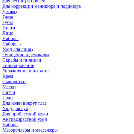
Для ресниц и бровей
Для коррекции маникюра и педикюра
Детям
Глаза
Губы
Ногти
Лицо
Наборы
Наборы
Уход для лица
Очищение и демакияж
Скрабы и пилинги
Тонизирование
Увлажнение и питание
Крем
Сыворотки
Маски
Патчи
Пэды
Для кожи вокруг глаз
Уход для губ
Для проблемной кожи
Антивозрастной уход
Наборы
Мезороллеры и массажеры