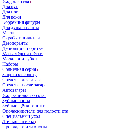
Уход для тела
Для рук
Для ног
Для кожи
Коррекция фигуры
Для душа и ванны
Мыло
Скрабы и пилинги
Дезодоранты
Депиляция и бритье
Массажёры и щётки
Мочалки и губки
Наборы
Солнечная серия
Защита от солнца
Средства для загара
Средства после загара
Автозагары
Уход за полостью рта
Зубные пасты
Зубные щётки и нити
Ополаскиватели для полости рта
Специальный уход
Личная гигиена
Прокладки и тампоны