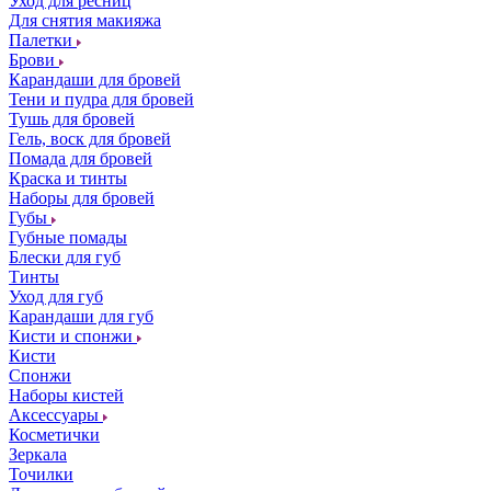
Уход для ресниц
Для снятия макияжа
Палетки
Брови
Карандаши для бровей
Тени и пудра для бровей
Тушь для бровей
Гель, воск для бровей
Помада для бровей
Краска и тинты
Наборы для бровей
Губы
Губные помады
Блески для губ
Тинты
Уход для губ
Карандаши для губ
Кисти и спонжи
Кисти
Спонжи
Наборы кистей
Аксессуары
Косметички
Зеркала
Точилки