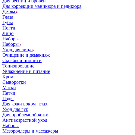
Для ресниц и бровей
Для коррекции маникюра и педикюра
Детям
Глаза
Губы
Ногти
Лицо
Наборы
Наборы
Уход для лица
Очищение и демакияж
Скрабы и пилинги
Тонизирование
Увлажнение и питание
Крем
Сыворотки
Маски
Патчи
Пэды
Для кожи вокруг глаз
Уход для губ
Для проблемной кожи
Антивозрастной уход
Наборы
Мезороллеры и массажеры