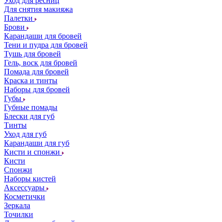
Уход для ресниц
Для снятия макияжа
Палетки
Брови
Карандаши для бровей
Тени и пудра для бровей
Тушь для бровей
Гель, воск для бровей
Помада для бровей
Краска и тинты
Наборы для бровей
Губы
Губные помады
Блески для губ
Тинты
Уход для губ
Карандаши для губ
Кисти и спонжи
Кисти
Спонжи
Наборы кистей
Аксессуары
Косметички
Зеркала
Точилки