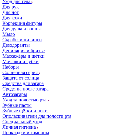
Уход для тела
Для рук
Для ног
Для кожи
Коррекция фигуры
Для душа и ванны
Мыло
Скрабы и пилинги
Дезодоранты
Депиляция и бритье
Массажёры и щётки
Мочалки и губки
Наборы
Солнечная серия
Защита от солнца
Средства для загара
Средства после загара
Автозагары
Уход за полостью рта
Зубные пасты
Зубные щётки и нити
Ополаскиватели для полости рта
Специальный уход
Личная гигиена
Прокладки и тампоны