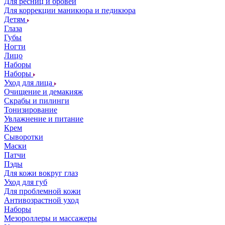
Для ресниц и бровей
Для коррекции маникюра и педикюра
Детям
Глаза
Губы
Ногти
Лицо
Наборы
Наборы
Уход для лица
Очищение и демакияж
Скрабы и пилинги
Тонизирование
Увлажнение и питание
Крем
Сыворотки
Маски
Патчи
Пэды
Для кожи вокруг глаз
Уход для губ
Для проблемной кожи
Антивозрастной уход
Наборы
Мезороллеры и массажеры