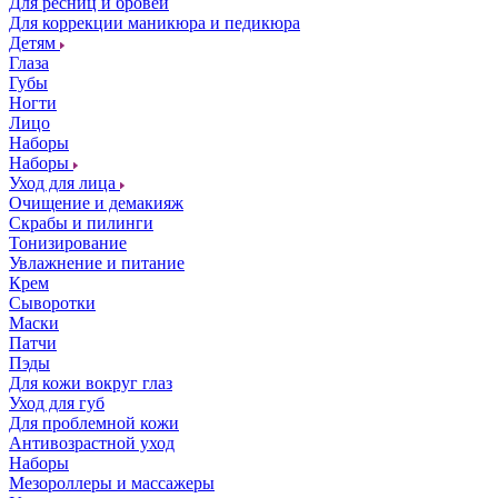
Для ресниц и бровей
Для коррекции маникюра и педикюра
Детям
Глаза
Губы
Ногти
Лицо
Наборы
Наборы
Уход для лица
Очищение и демакияж
Скрабы и пилинги
Тонизирование
Увлажнение и питание
Крем
Сыворотки
Маски
Патчи
Пэды
Для кожи вокруг глаз
Уход для губ
Для проблемной кожи
Антивозрастной уход
Наборы
Мезороллеры и массажеры