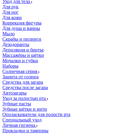
Уход для тела
Для рук
Для ног
Для кожи
Коррекция фигуры
Для душа и ванны
Мыло
Скрабы и пилинги
Дезодоранты
Депиляция и бритье
Массажёры и щётки
Мочалки и губки
Наборы
Солнечная серия
Защита от солнца
Средства для загара
Средства после загара
Автозагары
Уход за полостью рта
Зубные пасты
Зубные щётки и нити
Ополаскиватели для полости рта
Специальный уход
Личная гигиена
Прокладки и тампоны