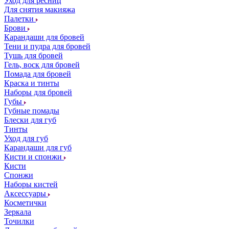
Уход для ресниц
Для снятия макияжа
Палетки
Брови
Карандаши для бровей
Тени и пудра для бровей
Тушь для бровей
Гель, воск для бровей
Помада для бровей
Краска и тинты
Наборы для бровей
Губы
Губные помады
Блески для губ
Тинты
Уход для губ
Карандаши для губ
Кисти и спонжи
Кисти
Спонжи
Наборы кистей
Аксессуары
Косметички
Зеркала
Точилки