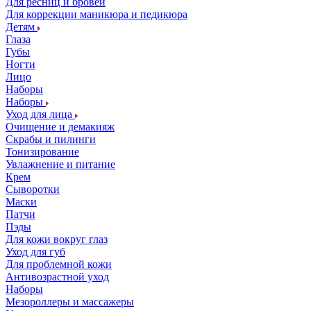
Для ресниц и бровей
Для коррекции маникюра и педикюра
Детям
Глаза
Губы
Ногти
Лицо
Наборы
Наборы
Уход для лица
Очищение и демакияж
Скрабы и пилинги
Тонизирование
Увлажнение и питание
Крем
Сыворотки
Маски
Патчи
Пэды
Для кожи вокруг глаз
Уход для губ
Для проблемной кожи
Антивозрастной уход
Наборы
Мезороллеры и массажеры