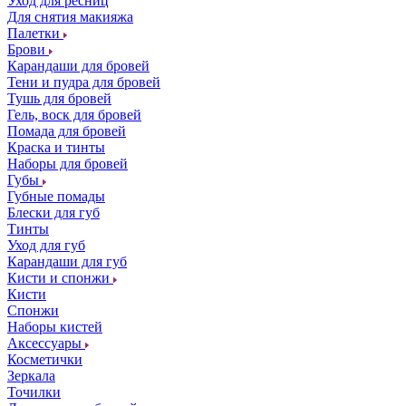
Уход для ресниц
Для снятия макияжа
Палетки
Брови
Карандаши для бровей
Тени и пудра для бровей
Тушь для бровей
Гель, воск для бровей
Помада для бровей
Краска и тинты
Наборы для бровей
Губы
Губные помады
Блески для губ
Тинты
Уход для губ
Карандаши для губ
Кисти и спонжи
Кисти
Спонжи
Наборы кистей
Аксессуары
Косметички
Зеркала
Точилки