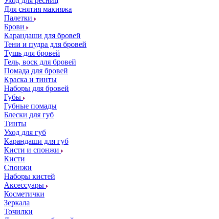
Уход для ресниц
Для снятия макияжа
Палетки
Брови
Карандаши для бровей
Тени и пудра для бровей
Тушь для бровей
Гель, воск для бровей
Помада для бровей
Краска и тинты
Наборы для бровей
Губы
Губные помады
Блески для губ
Тинты
Уход для губ
Карандаши для губ
Кисти и спонжи
Кисти
Спонжи
Наборы кистей
Аксессуары
Косметички
Зеркала
Точилки