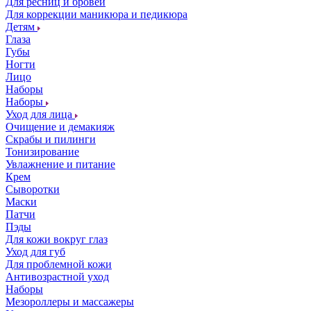
Для ресниц и бровей
Для коррекции маникюра и педикюра
Детям
Глаза
Губы
Ногти
Лицо
Наборы
Наборы
Уход для лица
Очищение и демакияж
Скрабы и пилинги
Тонизирование
Увлажнение и питание
Крем
Сыворотки
Маски
Патчи
Пэды
Для кожи вокруг глаз
Уход для губ
Для проблемной кожи
Антивозрастной уход
Наборы
Мезороллеры и массажеры