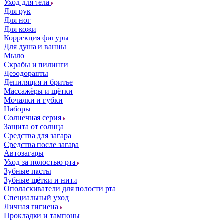
Уход для тела
Для рук
Для ног
Для кожи
Коррекция фигуры
Для душа и ванны
Мыло
Скрабы и пилинги
Дезодоранты
Депиляция и бритье
Массажёры и щётки
Мочалки и губки
Наборы
Солнечная серия
Защита от солнца
Средства для загара
Средства после загара
Автозагары
Уход за полостью рта
Зубные пасты
Зубные щётки и нити
Ополаскиватели для полости рта
Специальный уход
Личная гигиена
Прокладки и тампоны