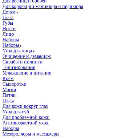
Для ресниц и бровей
Для коррекции маникюра и педикюра
Детям
Глаза
Губы
Ногти
Лицо
Наборы
Наборы
Уход для лица
Очищение и демакияж
Скрабы и пилинги
Тонизирование
Увлажнение и питание
Крем
Сыворотки
Маски
Патчи
Пэды
Для кожи вокруг глаз
Уход для губ
Для проблемной кожи
Антивозрастной уход
Наборы
Мезороллеры и массажеры