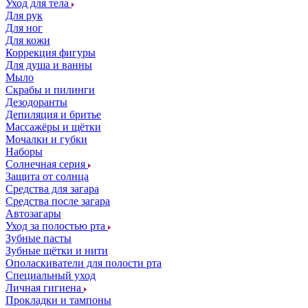
Уход для тела
Для рук
Для ног
Для кожи
Коррекция фигуры
Для душа и ванны
Мыло
Скрабы и пилинги
Дезодоранты
Депиляция и бритье
Массажёры и щётки
Мочалки и губки
Наборы
Солнечная серия
Защита от солнца
Средства для загара
Средства после загара
Автозагары
Уход за полостью рта
Зубные пасты
Зубные щётки и нити
Ополаскиватели для полости рта
Специальный уход
Личная гигиена
Прокладки и тампоны