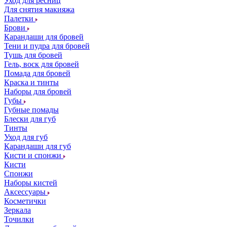
Уход для ресниц
Для снятия макияжа
Палетки
Брови
Карандаши для бровей
Тени и пудра для бровей
Тушь для бровей
Гель, воск для бровей
Помада для бровей
Краска и тинты
Наборы для бровей
Губы
Губные помады
Блески для губ
Тинты
Уход для губ
Карандаши для губ
Кисти и спонжи
Кисти
Спонжи
Наборы кистей
Аксессуары
Косметички
Зеркала
Точилки