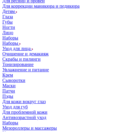
Для ресниц и бровей
Для коррекции маникюра и педикюра
Детям
Глаза
Губы
Ногти
Лицо
Наборы
Наборы
Уход для лица
Очищение и демакияж
Скрабы и пилинги
Тонизирование
Увлажнение и питание
Крем
Сыворотки
Маски
Патчи
Пэды
Для кожи вокруг глаз
Уход для губ
Для проблемной кожи
Антивозрастной уход
Наборы
Мезороллеры и массажеры