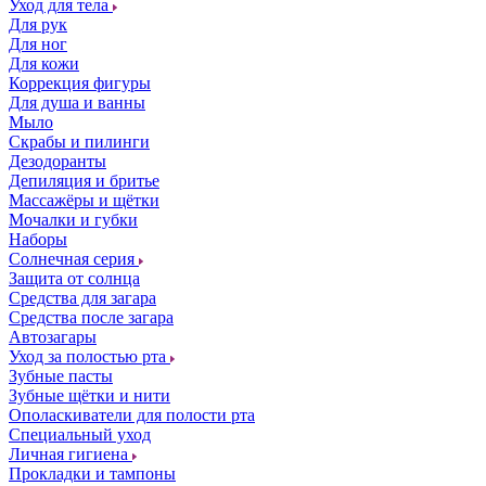
Уход для тела
Для рук
Для ног
Для кожи
Коррекция фигуры
Для душа и ванны
Мыло
Скрабы и пилинги
Дезодоранты
Депиляция и бритье
Массажёры и щётки
Мочалки и губки
Наборы
Солнечная серия
Защита от солнца
Средства для загара
Средства после загара
Автозагары
Уход за полостью рта
Зубные пасты
Зубные щётки и нити
Ополаскиватели для полости рта
Специальный уход
Личная гигиена
Прокладки и тампоны