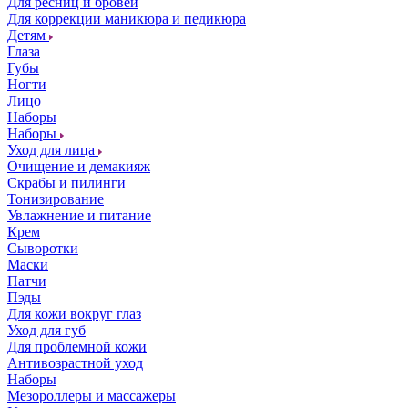
Для ресниц и бровей
Для коррекции маникюра и педикюра
Детям
Глаза
Губы
Ногти
Лицо
Наборы
Наборы
Уход для лица
Очищение и демакияж
Скрабы и пилинги
Тонизирование
Увлажнение и питание
Крем
Сыворотки
Маски
Патчи
Пэды
Для кожи вокруг глаз
Уход для губ
Для проблемной кожи
Антивозрастной уход
Наборы
Мезороллеры и массажеры