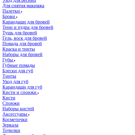
Уход для ресниц
Для снятия макияжа
Палетки
Брови
Карандаши для бровей
Тени и пудра для бровей
Тушь для бровей
Гель, воск для бровей
Помада для бровей
Краска и тинты
Наборы для бровей
Губы
Губные помады
Блески для губ
Тинты
Уход для губ
Карандаши для губ
Кисти и спонжи
Кисти
Спонжи
Наборы кистей
Аксессуары
Косметички
Зеркала
Точилки