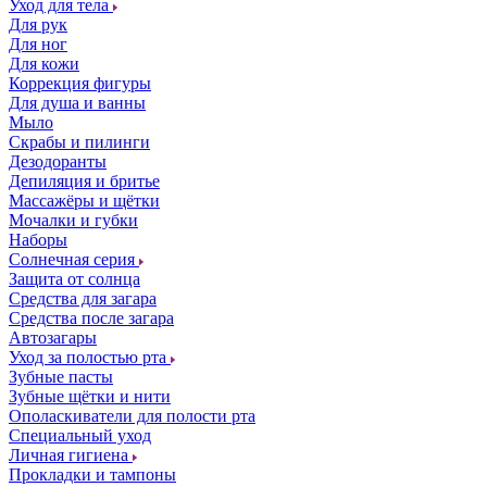
Уход для тела
Для рук
Для ног
Для кожи
Коррекция фигуры
Для душа и ванны
Мыло
Скрабы и пилинги
Дезодоранты
Депиляция и бритье
Массажёры и щётки
Мочалки и губки
Наборы
Солнечная серия
Защита от солнца
Средства для загара
Средства после загара
Автозагары
Уход за полостью рта
Зубные пасты
Зубные щётки и нити
Ополаскиватели для полости рта
Специальный уход
Личная гигиена
Прокладки и тампоны