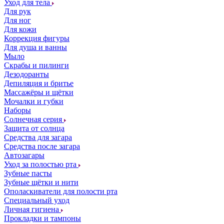
Уход для тела
Для рук
Для ног
Для кожи
Коррекция фигуры
Для душа и ванны
Мыло
Скрабы и пилинги
Дезодоранты
Депиляция и бритье
Массажёры и щётки
Мочалки и губки
Наборы
Солнечная серия
Защита от солнца
Средства для загара
Средства после загара
Автозагары
Уход за полостью рта
Зубные пасты
Зубные щётки и нити
Ополаскиватели для полости рта
Специальный уход
Личная гигиена
Прокладки и тампоны