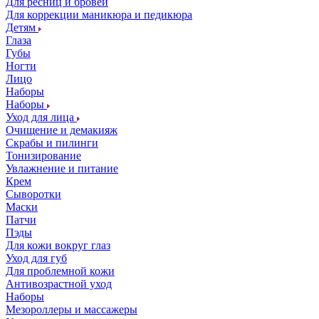
Для ресниц и бровей
Для коррекции маникюра и педикюра
Детям
Глаза
Губы
Ногти
Лицо
Наборы
Наборы
Уход для лица
Очищение и демакияж
Скрабы и пилинги
Тонизирование
Увлажнение и питание
Крем
Сыворотки
Маски
Патчи
Пэды
Для кожи вокруг глаз
Уход для губ
Для проблемной кожи
Антивозрастной уход
Наборы
Мезороллеры и массажеры