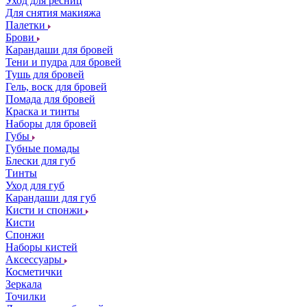
Уход для ресниц
Для снятия макияжа
Палетки
Брови
Карандаши для бровей
Тени и пудра для бровей
Тушь для бровей
Гель, воск для бровей
Помада для бровей
Краска и тинты
Наборы для бровей
Губы
Губные помады
Блески для губ
Тинты
Уход для губ
Карандаши для губ
Кисти и спонжи
Кисти
Спонжи
Наборы кистей
Аксессуары
Косметички
Зеркала
Точилки