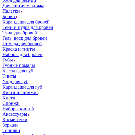
Уход для ресниц
Для снятия макияжа
Палетки
Брови
Карандаши для бровей
Тени и пудра для бровей
Тушь для бровей
Гель, воск для бровей
Помада для бровей
Краска и тинты
Наборы для бровей
Губы
Губные помады
Блески для губ
Тинты
Уход для губ
Карандаши для губ
Кисти и спонжи
Кисти
Спонжи
Наборы кистей
Аксессуары
Косметички
Зеркала
Точилки