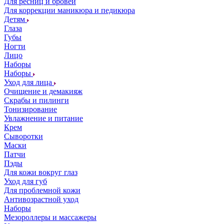
Для ресниц и бровей
Для коррекции маникюра и педикюра
Детям
Глаза
Губы
Ногти
Лицо
Наборы
Наборы
Уход для лица
Очищение и демакияж
Скрабы и пилинги
Тонизирование
Увлажнение и питание
Крем
Сыворотки
Маски
Патчи
Пэды
Для кожи вокруг глаз
Уход для губ
Для проблемной кожи
Антивозрастной уход
Наборы
Мезороллеры и массажеры