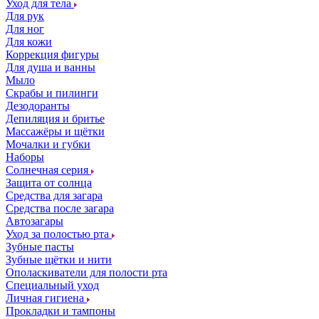
Уход для тела
Для рук
Для ног
Для кожи
Коррекция фигуры
Для душа и ванны
Мыло
Скрабы и пилинги
Дезодоранты
Депиляция и бритье
Массажёры и щётки
Мочалки и губки
Наборы
Солнечная серия
Защита от солнца
Средства для загара
Средства после загара
Автозагары
Уход за полостью рта
Зубные пасты
Зубные щётки и нити
Ополаскиватели для полости рта
Специальный уход
Личная гигиена
Прокладки и тампоны