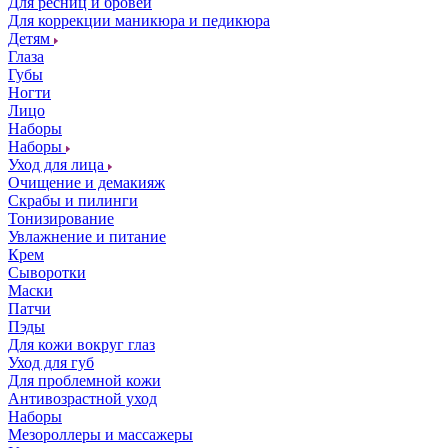
Для ресниц и бровей
Для коррекции маникюра и педикюра
Детям
Глаза
Губы
Ногти
Лицо
Наборы
Наборы
Уход для лица
Очищение и демакияж
Скрабы и пилинги
Тонизирование
Увлажнение и питание
Крем
Сыворотки
Маски
Патчи
Пэды
Для кожи вокруг глаз
Уход для губ
Для проблемной кожи
Антивозрастной уход
Наборы
Мезороллеры и массажеры