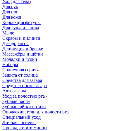
Уход для тела
Для рук
Для ног
Для кожи
Коррекция фигуры
Для душа и ванны
Мыло
Скрабы и пилинги
Дезодоранты
Депиляция и бритье
Массажёры и щётки
Мочалки и губки
Наборы
Солнечная серия
Защита от солнца
Средства для загара
Средства после загара
Автозагары
Уход за полостью рта
Зубные пасты
Зубные щётки и нити
Ополаскиватели для полости рта
Специальный уход
Личная гигиена
Прокладки и тампоны