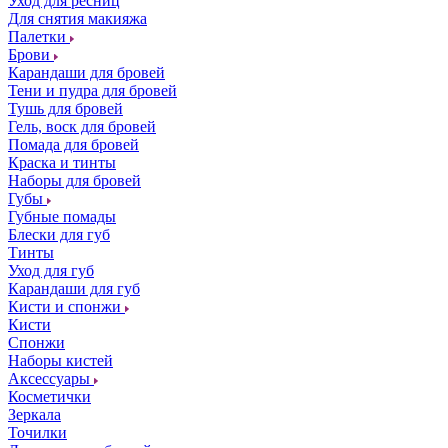
Уход для ресниц
Для снятия макияжа
Палетки
Брови
Карандаши для бровей
Тени и пудра для бровей
Тушь для бровей
Гель, воск для бровей
Помада для бровей
Краска и тинты
Наборы для бровей
Губы
Губные помады
Блески для губ
Тинты
Уход для губ
Карандаши для губ
Кисти и спонжи
Кисти
Спонжи
Наборы кистей
Аксессуары
Косметички
Зеркала
Точилки