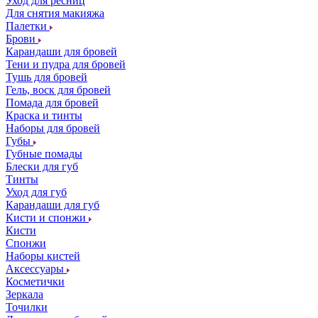
Уход для ресниц
Для снятия макияжа
Палетки
Брови
Карандаши для бровей
Тени и пудра для бровей
Тушь для бровей
Гель, воск для бровей
Помада для бровей
Краска и тинты
Наборы для бровей
Губы
Губные помады
Блески для губ
Тинты
Уход для губ
Карандаши для губ
Кисти и спонжи
Кисти
Спонжи
Наборы кистей
Аксессуары
Косметички
Зеркала
Точилки