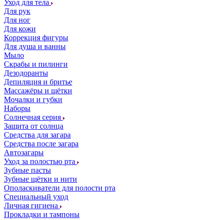
Уход для тела
Для рук
Для ног
Для кожи
Коррекция фигуры
Для душа и ванны
Мыло
Скрабы и пилинги
Дезодоранты
Депиляция и бритье
Массажёры и щётки
Мочалки и губки
Наборы
Солнечная серия
Защита от солнца
Средства для загара
Средства после загара
Автозагары
Уход за полостью рта
Зубные пасты
Зубные щётки и нити
Ополаскиватели для полости рта
Специальный уход
Личная гигиена
Прокладки и тампоны