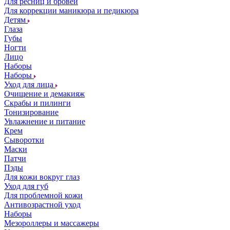
Для ресниц и бровей
Для коррекции маникюра и педикюра
Детям
Глаза
Губы
Ногти
Лицо
Наборы
Наборы
Уход для лица
Очищение и демакияж
Скрабы и пилинги
Тонизирование
Увлажнение и питание
Крем
Сыворотки
Маски
Патчи
Пэды
Для кожи вокруг глаз
Уход для губ
Для проблемной кожи
Антивозрастной уход
Наборы
Мезороллеры и массажеры