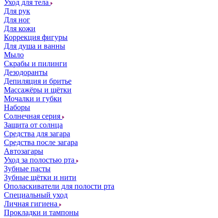
Уход для тела
Для рук
Для ног
Для кожи
Коррекция фигуры
Для душа и ванны
Мыло
Скрабы и пилинги
Дезодоранты
Депиляция и бритье
Массажёры и щётки
Мочалки и губки
Наборы
Солнечная серия
Защита от солнца
Средства для загара
Средства после загара
Автозагары
Уход за полостью рта
Зубные пасты
Зубные щётки и нити
Ополаскиватели для полости рта
Специальный уход
Личная гигиена
Прокладки и тампоны