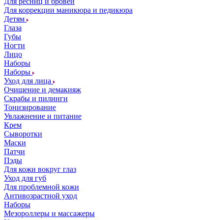
Для ресниц и бровей
Для коррекции маникюра и педикюра
Детям
Глаза
Губы
Ногти
Лицо
Наборы
Наборы
Уход для лица
Очищение и демакияж
Скрабы и пилинги
Тонизирование
Увлажнение и питание
Крем
Сыворотки
Маски
Патчи
Пэды
Для кожи вокруг глаз
Уход для губ
Для проблемной кожи
Антивозрастной уход
Наборы
Мезороллеры и массажеры