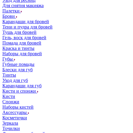
Уход для ресниц
Для снятия макияжа
Палетки
Брови
Карандаши для бровей
Тени и пудра для бровей
Тушь для бровей
Гель, воск для бровей
Помада для бровей
Краска и тинты
Наборы для бровей
Губы
Губные помады
Блески для губ
Тинты
Уход для губ
Карандаши для губ
Кисти и спонжи
Кисти
Спонжи
Наборы кистей
Аксессуары
Косметички
Зеркала
Точилки