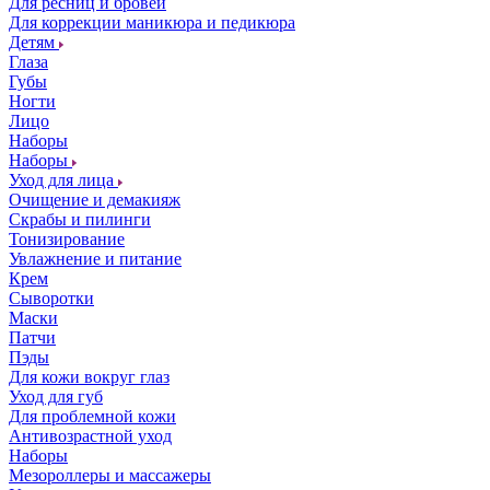
Для ресниц и бровей
Для коррекции маникюра и педикюра
Детям
Глаза
Губы
Ногти
Лицо
Наборы
Наборы
Уход для лица
Очищение и демакияж
Скрабы и пилинги
Тонизирование
Увлажнение и питание
Крем
Сыворотки
Маски
Патчи
Пэды
Для кожи вокруг глаз
Уход для губ
Для проблемной кожи
Антивозрастной уход
Наборы
Мезороллеры и массажеры