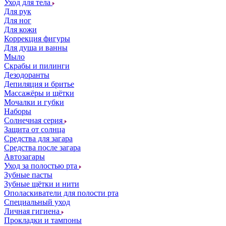
Уход для тела
Для рук
Для ног
Для кожи
Коррекция фигуры
Для душа и ванны
Мыло
Скрабы и пилинги
Дезодоранты
Депиляция и бритье
Массажёры и щётки
Мочалки и губки
Наборы
Солнечная серия
Защита от солнца
Средства для загара
Средства после загара
Автозагары
Уход за полостью рта
Зубные пасты
Зубные щётки и нити
Ополаскиватели для полости рта
Специальный уход
Личная гигиена
Прокладки и тампоны