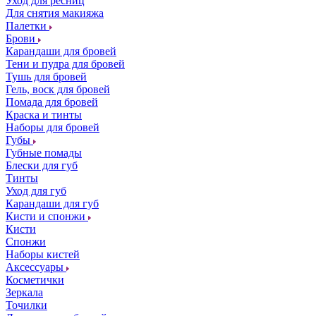
Уход для ресниц
Для снятия макияжа
Палетки
Брови
Карандаши для бровей
Тени и пудра для бровей
Тушь для бровей
Гель, воск для бровей
Помада для бровей
Краска и тинты
Наборы для бровей
Губы
Губные помады
Блески для губ
Тинты
Уход для губ
Карандаши для губ
Кисти и спонжи
Кисти
Спонжи
Наборы кистей
Аксессуары
Косметички
Зеркала
Точилки