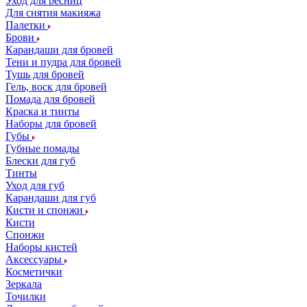
Уход для ресниц
Для снятия макияжа
Палетки
Брови
Карандаши для бровей
Тени и пудра для бровей
Тушь для бровей
Гель, воск для бровей
Помада для бровей
Краска и тинты
Наборы для бровей
Губы
Губные помады
Блески для губ
Тинты
Уход для губ
Карандаши для губ
Кисти и спонжи
Кисти
Спонжи
Наборы кистей
Аксессуары
Косметички
Зеркала
Точилки