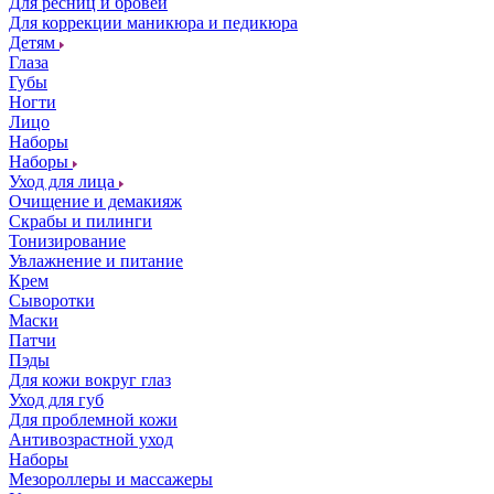
Для ресниц и бровей
Для коррекции маникюра и педикюра
Детям
Глаза
Губы
Ногти
Лицо
Наборы
Наборы
Уход для лица
Очищение и демакияж
Скрабы и пилинги
Тонизирование
Увлажнение и питание
Крем
Сыворотки
Маски
Патчи
Пэды
Для кожи вокруг глаз
Уход для губ
Для проблемной кожи
Антивозрастной уход
Наборы
Мезороллеры и массажеры