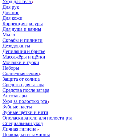
Уход для тела
Для рук
Для ног
Для кожи
Коррекция фигуры
Для душа и ванны
Мыло
Скрабы и пилинги
Дезодоранты
Депиляция и бритье
Массажёры и щётки
Мочалки и губки
Наборы
Солнечная серия
Защита от солнца
Средства для загара
Средства после загара
Автозагары
Уход за полостью рта
Зубные пасты
Зубные щётки и нити
Ополаскиватели для полости рта
Специальный уход
Личная гигиена
Прокладки и тампоны