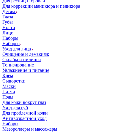
Для ресниц и бровей
Для коррекции маникюра и педикюра
Детям
Глаза
Губы
Ногти
Лицо
Наборы
Наборы
Уход для лица
Очищение и демакияж
Скрабы и пилинги
Тонизирование
Увлажнение и питание
Крем
Сыворотки
Маски
Патчи
Пэды
Для кожи вокруг глаз
Уход для губ
Для проблемной кожи
Антивозрастной уход
Наборы
Мезороллеры и массажеры