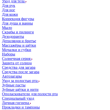
Уход для тела
Для рук
Для ног
Для кожи
Коррекция фигуры
Для душа и ванны
Мыло
Скрабы и пилинги
Дезодоранты
Депиляция и бритье
Массажёры и щётки
Мочалки и губки
Наборы
Солнечная серия
Защита от солнца
Средства для загара
Средства после загара
Автозагары
Уход за полостью рта
Зубные пасты
Зубные щётки и нити
Ополаскиватели для полости рта
Специальный уход
Личная гигиена
Прокладки и тампоны