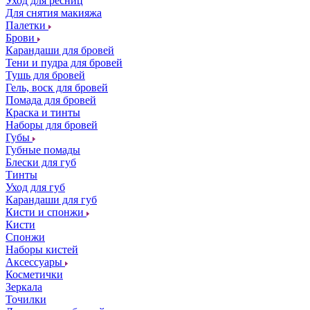
Уход для ресниц
Для снятия макияжа
Палетки
Брови
Карандаши для бровей
Тени и пудра для бровей
Тушь для бровей
Гель, воск для бровей
Помада для бровей
Краска и тинты
Наборы для бровей
Губы
Губные помады
Блески для губ
Тинты
Уход для губ
Карандаши для губ
Кисти и спонжи
Кисти
Спонжи
Наборы кистей
Аксессуары
Косметички
Зеркала
Точилки