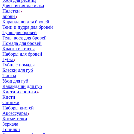
Уход для ресниц
Для снятия макияжа
Палетки
Брови
Карандаши для бровей
Тени и пудра для бровей
Тушь для бровей
Гель, воск для бровей
Помада для бровей
Краска и тинты
Наборы для бровей
Губы
Губные помады
Блески для губ
Тинты
Уход для губ
Карандаши для губ
Кисти и спонжи
Кисти
Спонжи
Наборы кистей
Аксессуары
Косметички
Зеркала
Точилки