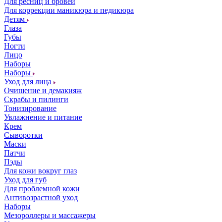
Для ресниц и бровей
Для коррекции маникюра и педикюра
Детям
Глаза
Губы
Ногти
Лицо
Наборы
Наборы
Уход для лица
Очищение и демакияж
Скрабы и пилинги
Тонизирование
Увлажнение и питание
Крем
Сыворотки
Маски
Патчи
Пэды
Для кожи вокруг глаз
Уход для губ
Для проблемной кожи
Антивозрастной уход
Наборы
Мезороллеры и массажеры