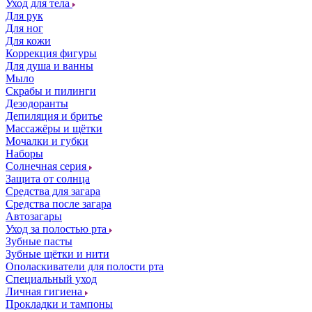
Уход для тела
Для рук
Для ног
Для кожи
Коррекция фигуры
Для душа и ванны
Мыло
Скрабы и пилинги
Дезодоранты
Депиляция и бритье
Массажёры и щётки
Мочалки и губки
Наборы
Солнечная серия
Защита от солнца
Средства для загара
Средства после загара
Автозагары
Уход за полостью рта
Зубные пасты
Зубные щётки и нити
Ополаскиватели для полости рта
Специальный уход
Личная гигиена
Прокладки и тампоны