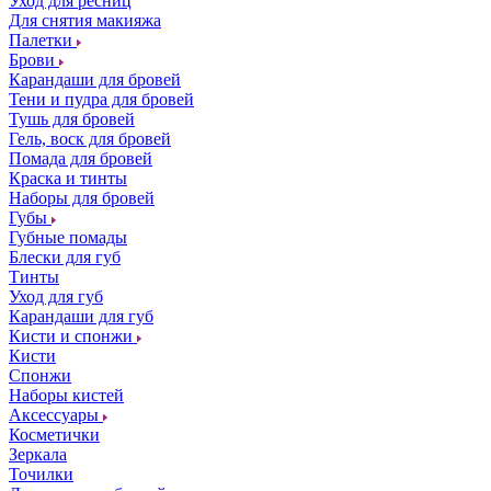
Уход для ресниц
Для снятия макияжа
Палетки
Брови
Карандаши для бровей
Тени и пудра для бровей
Тушь для бровей
Гель, воск для бровей
Помада для бровей
Краска и тинты
Наборы для бровей
Губы
Губные помады
Блески для губ
Тинты
Уход для губ
Карандаши для губ
Кисти и спонжи
Кисти
Спонжи
Наборы кистей
Аксессуары
Косметички
Зеркала
Точилки