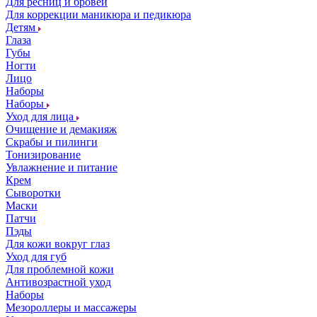
Для ресниц и бровей
Для коррекции маникюра и педикюра
Детям
Глаза
Губы
Ногти
Лицо
Наборы
Наборы
Уход для лица
Очищение и демакияж
Скрабы и пилинги
Тонизирование
Увлажнение и питание
Крем
Сыворотки
Маски
Патчи
Пэды
Для кожи вокруг глаз
Уход для губ
Для проблемной кожи
Антивозрастной уход
Наборы
Мезороллеры и массажеры