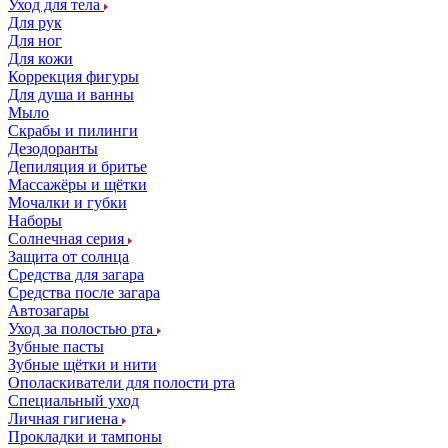
Уход для тела
Для рук
Для ног
Для кожи
Коррекция фигуры
Для душа и ванны
Мыло
Скрабы и пилинги
Дезодоранты
Депиляция и бритье
Массажёры и щётки
Мочалки и губки
Наборы
Солнечная серия
Защита от солнца
Средства для загара
Средства после загара
Автозагары
Уход за полостью рта
Зубные пасты
Зубные щётки и нити
Ополаскиватели для полости рта
Специальный уход
Личная гигиена
Прокладки и тампоны