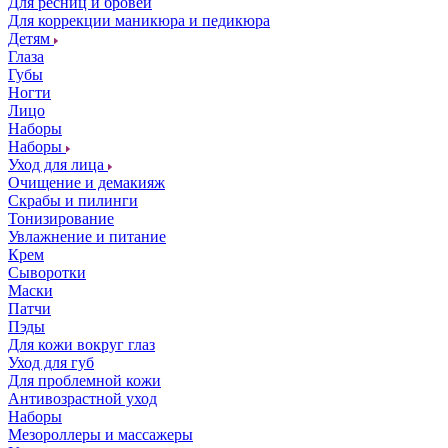
Для ресниц и бровей
Для коррекции маникюра и педикюра
Детям
Глаза
Губы
Ногти
Лицо
Наборы
Наборы
Уход для лица
Очищение и демакияж
Скрабы и пилинги
Тонизирование
Увлажнение и питание
Крем
Сыворотки
Маски
Патчи
Пэды
Для кожи вокруг глаз
Уход для губ
Для проблемной кожи
Антивозрастной уход
Наборы
Мезороллеры и массажеры