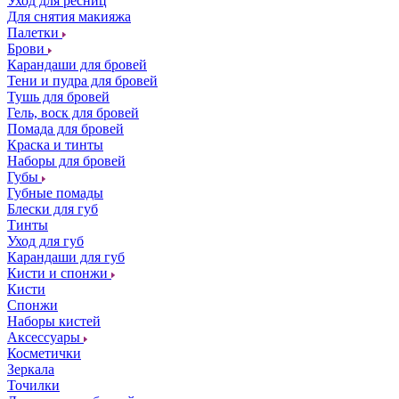
Уход для ресниц
Для снятия макияжа
Палетки
Брови
Карандаши для бровей
Тени и пудра для бровей
Тушь для бровей
Гель, воск для бровей
Помада для бровей
Краска и тинты
Наборы для бровей
Губы
Губные помады
Блески для губ
Тинты
Уход для губ
Карандаши для губ
Кисти и спонжи
Кисти
Спонжи
Наборы кистей
Аксессуары
Косметички
Зеркала
Точилки