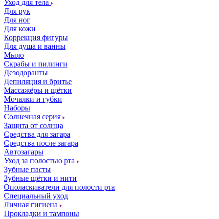
Уход для тела
Для рук
Для ног
Для кожи
Коррекция фигуры
Для душа и ванны
Мыло
Скрабы и пилинги
Дезодоранты
Депиляция и бритье
Массажёры и щётки
Мочалки и губки
Наборы
Солнечная серия
Защита от солнца
Средства для загара
Средства после загара
Автозагары
Уход за полостью рта
Зубные пасты
Зубные щётки и нити
Ополаскиватели для полости рта
Специальный уход
Личная гигиена
Прокладки и тампоны