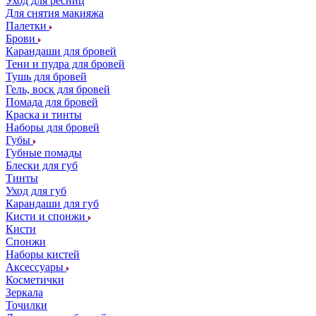
Уход для ресниц
Для снятия макияжа
Палетки
Брови
Карандаши для бровей
Тени и пудра для бровей
Тушь для бровей
Гель, воск для бровей
Помада для бровей
Краска и тинты
Наборы для бровей
Губы
Губные помады
Блески для губ
Тинты
Уход для губ
Карандаши для губ
Кисти и спонжи
Кисти
Спонжи
Наборы кистей
Аксессуары
Косметички
Зеркала
Точилки