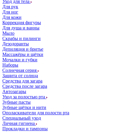
Уход для тела
Для рук
Для ног
Для кожи
Коррекция фигуры
Для душа и ванны
Мыло
Скрабы и пилинги
Дезодоранты
Депиляция и бритье
Массажёры и щётки
Мочалки и губки
Наборы
Солнечная серия
Защита от солнца
Средства для загара
Средства после загара
Автозагары
Уход за полостью рта
Зубные пасты
Зубные щётки и нити
Ополаскиватели для полости рта
Специальный уход
Личная гигиена
Прокладки и тампоны