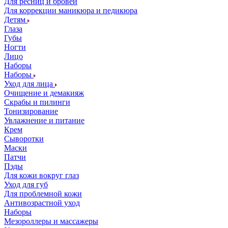
Для ресниц и бровей
Для коррекции маникюра и педикюра
Детям
Глаза
Губы
Ногти
Лицо
Наборы
Наборы
Уход для лица
Очищение и демакияж
Скрабы и пилинги
Тонизирование
Увлажнение и питание
Крем
Сыворотки
Маски
Патчи
Пэды
Для кожи вокруг глаз
Уход для губ
Для проблемной кожи
Антивозрастной уход
Наборы
Мезороллеры и массажеры