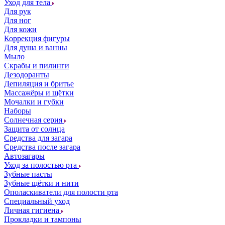
Уход для тела
Для рук
Для ног
Для кожи
Коррекция фигуры
Для душа и ванны
Мыло
Скрабы и пилинги
Дезодоранты
Депиляция и бритье
Массажёры и щётки
Мочалки и губки
Наборы
Солнечная серия
Защита от солнца
Средства для загара
Средства после загара
Автозагары
Уход за полостью рта
Зубные пасты
Зубные щётки и нити
Ополаскиватели для полости рта
Специальный уход
Личная гигиена
Прокладки и тампоны