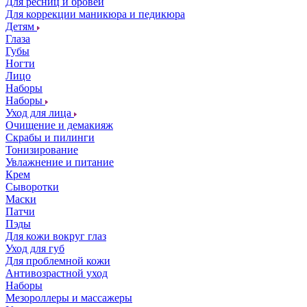
Для ресниц и бровей
Для коррекции маникюра и педикюра
Детям
Глаза
Губы
Ногти
Лицо
Наборы
Наборы
Уход для лица
Очищение и демакияж
Скрабы и пилинги
Тонизирование
Увлажнение и питание
Крем
Сыворотки
Маски
Патчи
Пэды
Для кожи вокруг глаз
Уход для губ
Для проблемной кожи
Антивозрастной уход
Наборы
Мезороллеры и массажеры