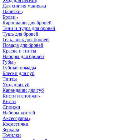
Уход для ресниц
Для снятия макияжа
Палетки
Брови
Карандаши для бровей
Тени и пудра для бровей
Тушь для бровей
Гель, воск для бровей
Помада для бровей
Краска и тинты
Наборы для бровей
Губы
Губные помады
Блески для губ
Тинты
Уход для губ
Карандаши для губ
Кисти и спонжи
Кисти
Спонжи
Наборы кистей
Аксессуары
Косметички
Зеркала
Точилки