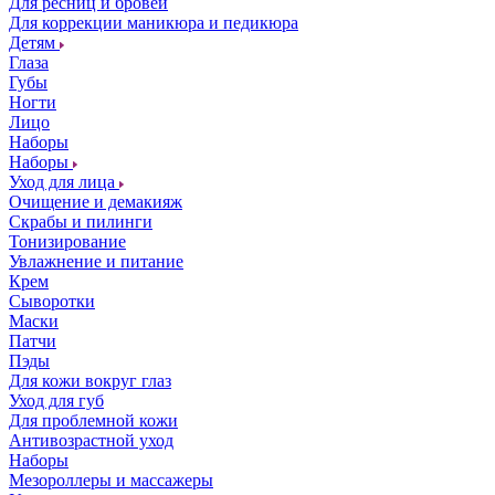
Для ресниц и бровей
Для коррекции маникюра и педикюра
Детям
Глаза
Губы
Ногти
Лицо
Наборы
Наборы
Уход для лица
Очищение и демакияж
Скрабы и пилинги
Тонизирование
Увлажнение и питание
Крем
Сыворотки
Маски
Патчи
Пэды
Для кожи вокруг глаз
Уход для губ
Для проблемной кожи
Антивозрастной уход
Наборы
Мезороллеры и массажеры