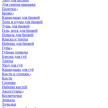
Уход для ресниц
Для снятия макияжа
Палетки
Брови
Карандаши для бровей
Тени и пудра для бровей
Тушь для бровей
Гель, воск для бровей
Помада для бровей
Краска и тинты
Наборы для бровей
Губы
Губные помады
Блески для губ
Тинты
Уход для губ
Карандаши для губ
Кисти и спонжи
Кисти
Спонжи
Наборы кистей
Аксессуары
Косметички
Зеркала
Точилки