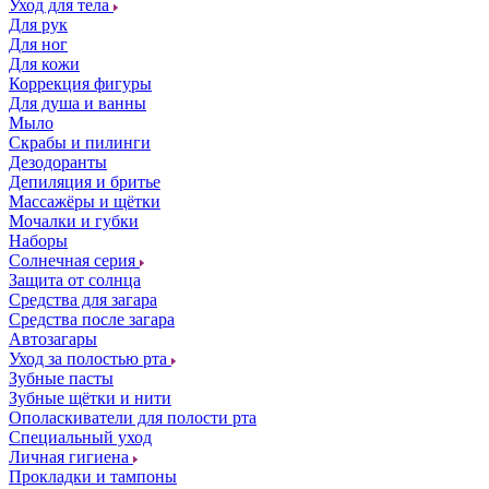
Уход для тела
Для рук
Для ног
Для кожи
Коррекция фигуры
Для душа и ванны
Мыло
Скрабы и пилинги
Дезодоранты
Депиляция и бритье
Массажёры и щётки
Мочалки и губки
Наборы
Солнечная серия
Защита от солнца
Средства для загара
Средства после загара
Автозагары
Уход за полостью рта
Зубные пасты
Зубные щётки и нити
Ополаскиватели для полости рта
Специальный уход
Личная гигиена
Прокладки и тампоны