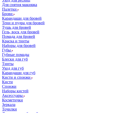
Уход для ресниц
Для снятия макияжа
Палетки
Брови
Карандаши для бровей
Тени и пудра для бровей
Тушь для бровей
Гель, воск для бровей
Помада для бровей
Краска и тинты
Наборы для бровей
Губы
Губные помады
Блески для губ
Тинты
Уход для губ
Карандаши для губ
Кисти и спонжи
Кисти
Спонжи
Наборы кистей
Аксессуары
Косметички
Зеркала
Точилки