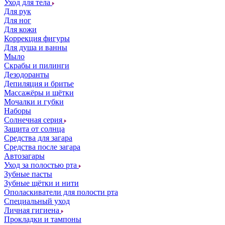
Уход для тела
Для рук
Для ног
Для кожи
Коррекция фигуры
Для душа и ванны
Мыло
Скрабы и пилинги
Дезодоранты
Депиляция и бритье
Массажёры и щётки
Мочалки и губки
Наборы
Солнечная серия
Защита от солнца
Средства для загара
Средства после загара
Автозагары
Уход за полостью рта
Зубные пасты
Зубные щётки и нити
Ополаскиватели для полости рта
Специальный уход
Личная гигиена
Прокладки и тампоны