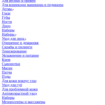
Для ресниц и бровей
Для коррекции маникюра и педикюра
Детям
Глаза
Губы
Ногти
Лицо
Наборы
Наборы
Уход для лица
Очищение и демакияж
Скрабы и пилинги
Тонизирование
Увлажнение и питание
Крем
Сыворотки
Маски
Патчи
Пэды
Для кожи вокруг глаз
Уход для губ
Для проблемной кожи
Антивозрастной уход
Наборы
Мезороллеры и массажеры