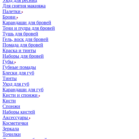
Уход для ресниц
Для снятия макияжа
Палетки
Брови
Карандаши для бровей
Тени и пудра для бровей
Тушь для бровей
Гель, воск для бровей
Помада для бровей
Краска и тинты
Наборы для бровей
Губы
Губные помады
Блески для губ
Тинты
Уход для губ
Карандаши для губ
Кисти и спонжи
Кисти
Спонжи
Наборы кистей
Аксессуары
Косметички
Зеркала
Точилки