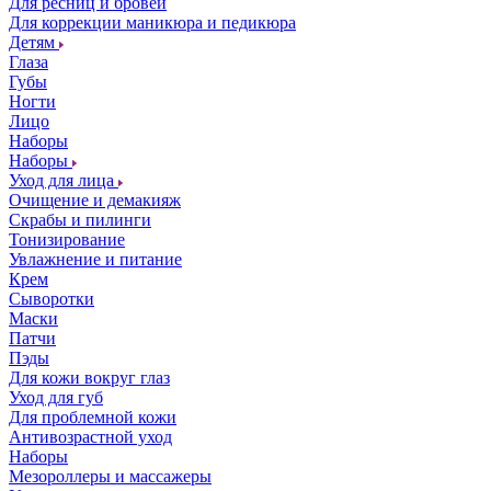
Для ресниц и бровей
Для коррекции маникюра и педикюра
Детям
Глаза
Губы
Ногти
Лицо
Наборы
Наборы
Уход для лица
Очищение и демакияж
Скрабы и пилинги
Тонизирование
Увлажнение и питание
Крем
Сыворотки
Маски
Патчи
Пэды
Для кожи вокруг глаз
Уход для губ
Для проблемной кожи
Антивозрастной уход
Наборы
Мезороллеры и массажеры