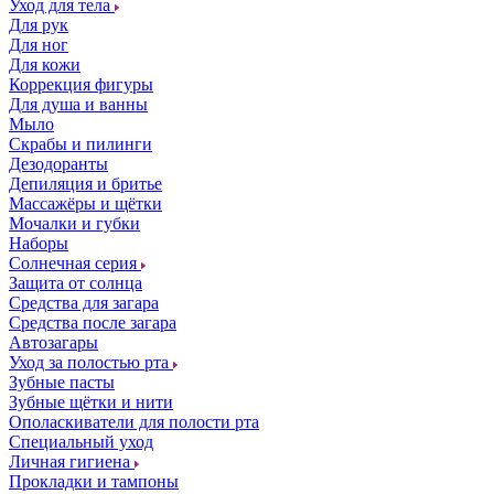
Уход для тела
Для рук
Для ног
Для кожи
Коррекция фигуры
Для душа и ванны
Мыло
Скрабы и пилинги
Дезодоранты
Депиляция и бритье
Массажёры и щётки
Мочалки и губки
Наборы
Солнечная серия
Защита от солнца
Средства для загара
Средства после загара
Автозагары
Уход за полостью рта
Зубные пасты
Зубные щётки и нити
Ополаскиватели для полости рта
Специальный уход
Личная гигиена
Прокладки и тампоны