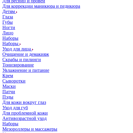
Для ресниц и бровей
Для коррекции маникюра и педикюра
Детям
Глаза
Губы
Ногти
Лицо
Наборы
Наборы
Уход для лица
Очищение и демакияж
Скрабы и пилинги
Тонизирование
Увлажнение и питание
Крем
Сыворотки
Маски
Патчи
Пэды
Для кожи вокруг глаз
Уход для губ
Для проблемной кожи
Антивозрастной уход
Наборы
Мезороллеры и массажеры