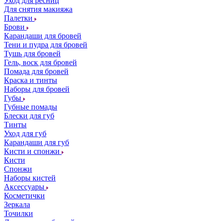
Уход для ресниц
Для снятия макияжа
Палетки
Брови
Карандаши для бровей
Тени и пудра для бровей
Тушь для бровей
Гель, воск для бровей
Помада для бровей
Краска и тинты
Наборы для бровей
Губы
Губные помады
Блески для губ
Тинты
Уход для губ
Карандаши для губ
Кисти и спонжи
Кисти
Спонжи
Наборы кистей
Аксессуары
Косметички
Зеркала
Точилки