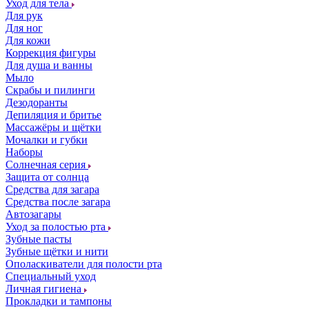
Уход для тела
Для рук
Для ног
Для кожи
Коррекция фигуры
Для душа и ванны
Мыло
Скрабы и пилинги
Дезодоранты
Депиляция и бритье
Массажёры и щётки
Мочалки и губки
Наборы
Солнечная серия
Защита от солнца
Средства для загара
Средства после загара
Автозагары
Уход за полостью рта
Зубные пасты
Зубные щётки и нити
Ополаскиватели для полости рта
Специальный уход
Личная гигиена
Прокладки и тампоны