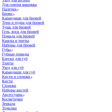
Уход для ресниц
Для снятия макияжа
Палетки
Брови
Карандаши для бровей
Тени и пудра для бровей
Тушь для бровей
Гель, воск для бровей
Помада для бровей
Краска и тинты
Наборы для бровей
Губы
Губные помады
Блески для губ
Тинты
Уход для губ
Карандаши для губ
Кисти и спонжи
Кисти
Спонжи
Наборы кистей
Аксессуары
Косметички
Зеркала
Точилки