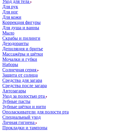
Уход для тела
Для рук
Для ног
Для кожи
Коррекция фигуры
Для душа и ванны
Мыло
Скрабы и пилинги
Дезодоранты
Депиляция и бритье
Массажёры и щётки
Мочалки и губки
Наборы
Солнечная серия
Защита от солнца
Средства для загара
Средства после загара
Автозагары
Уход за полостью рта
Зубные пасты
Зубные щётки и нити
Ополаскиватели для полости рта
Специальный уход
Личная гигиена
Прокладки и тампоны