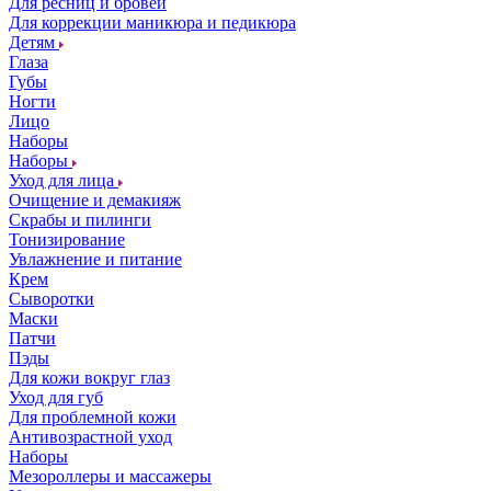
Для ресниц и бровей
Для коррекции маникюра и педикюра
Детям
Глаза
Губы
Ногти
Лицо
Наборы
Наборы
Уход для лица
Очищение и демакияж
Скрабы и пилинги
Тонизирование
Увлажнение и питание
Крем
Сыворотки
Маски
Патчи
Пэды
Для кожи вокруг глаз
Уход для губ
Для проблемной кожи
Антивозрастной уход
Наборы
Мезороллеры и массажеры