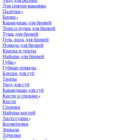
Уход для ресниц
Для снятия макияжа
Палетки
Брови
Карандаши для бровей
Тени и пудра для бровей
Тушь для бровей
Гель, воск для бровей
Помада для бровей
Краска и тинты
Наборы для бровей
Губы
Губные помады
Блески для губ
Тинты
Уход для губ
Карандаши для губ
Кисти и спонжи
Кисти
Спонжи
Наборы кистей
Аксессуары
Косметички
Зеркала
Точилки