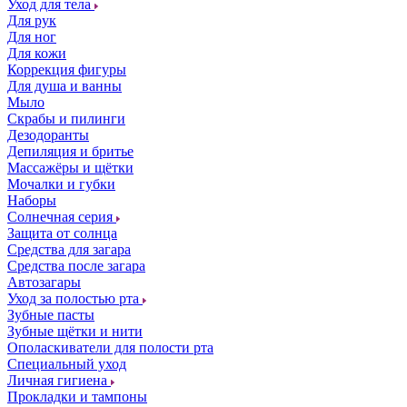
Уход для тела
Для рук
Для ног
Для кожи
Коррекция фигуры
Для душа и ванны
Мыло
Скрабы и пилинги
Дезодоранты
Депиляция и бритье
Массажёры и щётки
Мочалки и губки
Наборы
Солнечная серия
Защита от солнца
Средства для загара
Средства после загара
Автозагары
Уход за полостью рта
Зубные пасты
Зубные щётки и нити
Ополаскиватели для полости рта
Специальный уход
Личная гигиена
Прокладки и тампоны