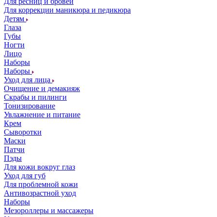
Для ресниц и бровей
Для коррекции маникюра и педикюра
Детям
Глаза
Губы
Ногти
Лицо
Наборы
Наборы
Уход для лица
Очищение и демакияж
Скрабы и пилинги
Тонизирование
Увлажнение и питание
Крем
Сыворотки
Маски
Патчи
Пэды
Для кожи вокруг глаз
Уход для губ
Для проблемной кожи
Антивозрастной уход
Наборы
Мезороллеры и массажеры