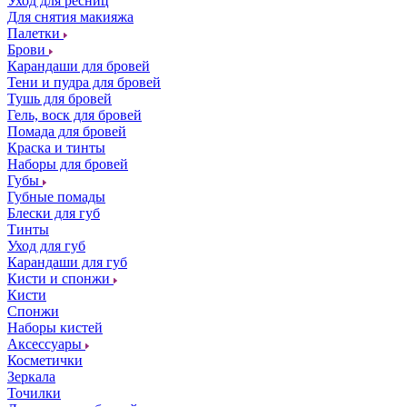
Уход для ресниц
Для снятия макияжа
Палетки
Брови
Карандаши для бровей
Тени и пудра для бровей
Тушь для бровей
Гель, воск для бровей
Помада для бровей
Краска и тинты
Наборы для бровей
Губы
Губные помады
Блески для губ
Тинты
Уход для губ
Карандаши для губ
Кисти и спонжи
Кисти
Спонжи
Наборы кистей
Аксессуары
Косметички
Зеркала
Точилки