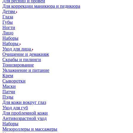
Для ресниц и бровей
Для коррекции маникюра и педикюра
Детям
Глаза
Губы
Ногти
Лицо
Наборы
Наборы
Уход для лица
Очищение и демакияж
Скрабы и пилинги
Тонизирование
Увлажнение и питание
Крем
Сыворотки
Маски
Патчи
Пэды
Для кожи вокруг глаз
Уход для губ
Для проблемной кожи
Антивозрастной уход
Наборы
Мезороллеры и массажеры