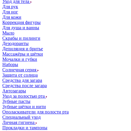
Уход для тела
Для рук
Для ног
Для кожи
Коррекция фигуры
Для душа и ванны
Мыло
Скрабы и пилинги
Дезодоранты
Депиляция и бритье
Массажёры и щётки
Мочалки и губки
Наборы
Солнечная серия
Защита от солнца
Средства для загара
Средства после загара
Автозагары
Уход за полостью рта
Зубные пасты
Зубные щётки и нити
Ополаскиватели для полости рта
Специальный уход
Личная гигиена
Прокладки и тампоны