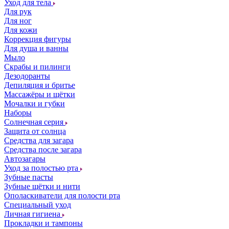
Уход для тела
Для рук
Для ног
Для кожи
Коррекция фигуры
Для душа и ванны
Мыло
Скрабы и пилинги
Дезодоранты
Депиляция и бритье
Массажёры и щётки
Мочалки и губки
Наборы
Солнечная серия
Защита от солнца
Средства для загара
Средства после загара
Автозагары
Уход за полостью рта
Зубные пасты
Зубные щётки и нити
Ополаскиватели для полости рта
Специальный уход
Личная гигиена
Прокладки и тампоны