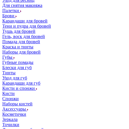
Уход для ресниц
Для снятия макияжа
Палетки
Брови
Карандаши для бровей
Тени и пудра для бровей
Тушь для бровей
Гель, воск для бровей
Помада для бровей
Краска и тинты
Наборы для бровей
Губы
Губные помады
Блески для губ
Тинты
Уход для губ
Карандаши для губ
Кисти и спонжи
Кисти
Спонжи
Наборы кистей
Аксессуары
Косметички
Зеркала
Точилки