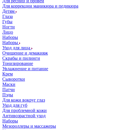
Для ресниц и бровей
Для коррекции маникюра и педикюра
Детям
Глаза
Губы
Ногти
Лицо
Наборы
Наборы
Уход для лица
Очищение и демакияж
Скрабы и пилинги
Тонизирование
Увлажнение и питание
Крем
Сыворотки
Маски
Патчи
Пэды
Для кожи вокруг глаз
Уход для губ
Для проблемной кожи
Антивозрастной уход
Наборы
Мезороллеры и массажеры