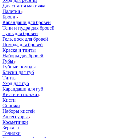
Уход для ресниц
Для снятия макияжа
Палетки
Брови
Карандаши для бровей
Тени и пудра для бровей
Тушь для бровей
Гель, воск для бровей
Помада для бровей
Краска и тинты
Наборы для бровей
Губы
Губные помады
Блески для губ
Тинты
Уход для губ
Карандаши для губ
Кисти и спонжи
Кисти
Спонжи
Наборы кистей
Аксессуары
Косметички
Зеркала
Точилки