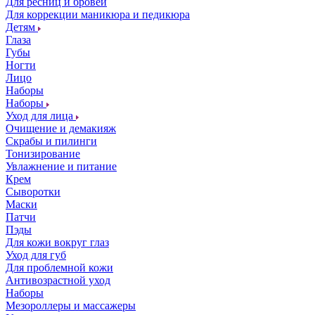
Для ресниц и бровей
Для коррекции маникюра и педикюра
Детям
Глаза
Губы
Ногти
Лицо
Наборы
Наборы
Уход для лица
Очищение и демакияж
Скрабы и пилинги
Тонизирование
Увлажнение и питание
Крем
Сыворотки
Маски
Патчи
Пэды
Для кожи вокруг глаз
Уход для губ
Для проблемной кожи
Антивозрастной уход
Наборы
Мезороллеры и массажеры