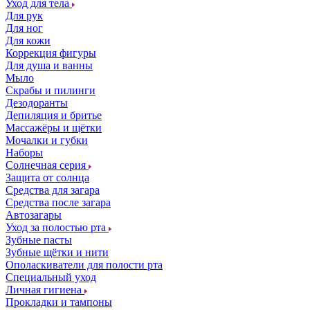
Уход для тела
Для рук
Для ног
Для кожи
Коррекция фигуры
Для душа и ванны
Мыло
Скрабы и пилинги
Дезодоранты
Депиляция и бритье
Массажёры и щётки
Мочалки и губки
Наборы
Солнечная серия
Защита от солнца
Средства для загара
Средства после загара
Автозагары
Уход за полостью рта
Зубные пасты
Зубные щётки и нити
Ополаскиватели для полости рта
Специальный уход
Личная гигиена
Прокладки и тампоны