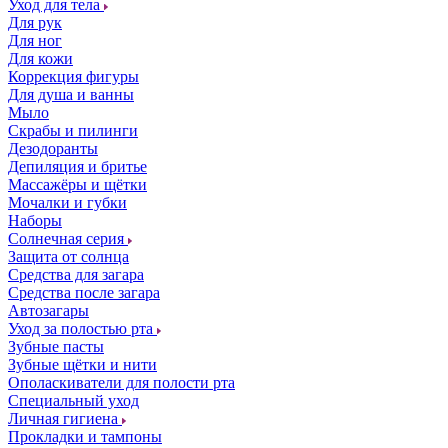
Уход для тела
Для рук
Для ног
Для кожи
Коррекция фигуры
Для душа и ванны
Мыло
Скрабы и пилинги
Дезодоранты
Депиляция и бритье
Массажёры и щётки
Мочалки и губки
Наборы
Солнечная серия
Защита от солнца
Средства для загара
Средства после загара
Автозагары
Уход за полостью рта
Зубные пасты
Зубные щётки и нити
Ополаскиватели для полости рта
Специальный уход
Личная гигиена
Прокладки и тампоны