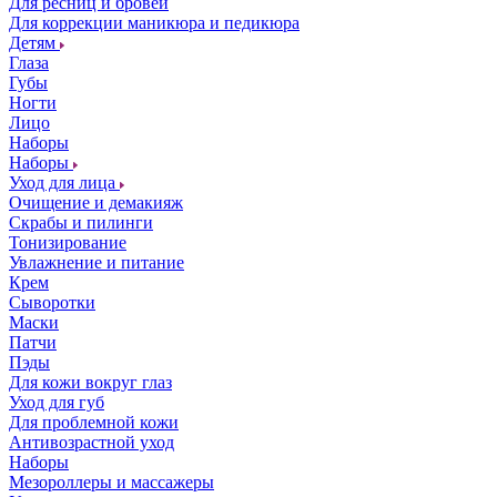
Для ресниц и бровей
Для коррекции маникюра и педикюра
Детям
Глаза
Губы
Ногти
Лицо
Наборы
Наборы
Уход для лица
Очищение и демакияж
Скрабы и пилинги
Тонизирование
Увлажнение и питание
Крем
Сыворотки
Маски
Патчи
Пэды
Для кожи вокруг глаз
Уход для губ
Для проблемной кожи
Антивозрастной уход
Наборы
Мезороллеры и массажеры