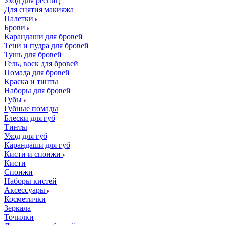
Уход для ресниц
Для снятия макияжа
Палетки
Брови
Карандаши для бровей
Тени и пудра для бровей
Тушь для бровей
Гель, воск для бровей
Помада для бровей
Краска и тинты
Наборы для бровей
Губы
Губные помады
Блески для губ
Тинты
Уход для губ
Карандаши для губ
Кисти и спонжи
Кисти
Спонжи
Наборы кистей
Аксессуары
Косметички
Зеркала
Точилки