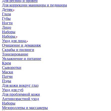
Для ресниц и бровей
Для коррекции маникюра и педикюра
Детям
Глаза
Губы
Ногти
Лицо
Наборы
Наборы
Уход для лица
Очищение и демакияж
Скрабы и пилинги
Тонизирование
Увлажнение и питание
Крем
Сыворотки
Маски
Патчи
Пэды
Для кожи вокруг глаз
Уход для губ
Для проблемной кожи
Антивозрастной уход
Наборы
Мезороллеры и массажеры