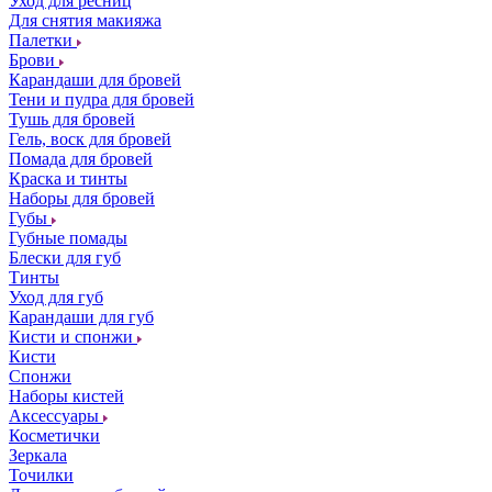
Уход для ресниц
Для снятия макияжа
Палетки
Брови
Карандаши для бровей
Тени и пудра для бровей
Тушь для бровей
Гель, воск для бровей
Помада для бровей
Краска и тинты
Наборы для бровей
Губы
Губные помады
Блески для губ
Тинты
Уход для губ
Карандаши для губ
Кисти и спонжи
Кисти
Спонжи
Наборы кистей
Аксессуары
Косметички
Зеркала
Точилки