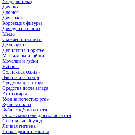
Уход для тела
Для рук
Для ног
Для кожи
Коррекция фигуры
Для душа и ванны
Мыло
Скрабы и пилинги
Дезодоранты
Депиляция и бритье
Массажёры и щётки
Мочалки и губки
Наборы
Солнечная серия
Защита от солнца
Средства для загара
Средства после загара
Автозагары
Уход за полостью рта
Зубные пасты
Зубные щётки и нити
Ополаскиватели для полости рта
Специальный уход
Личная гигиена
Прокладки и тампоны