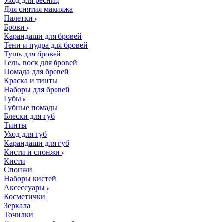
Уход для ресниц
Для снятия макияжа
Палетки
Брови
Карандаши для бровей
Тени и пудра для бровей
Тушь для бровей
Гель, воск для бровей
Помада для бровей
Краска и тинты
Наборы для бровей
Губы
Губные помады
Блески для губ
Тинты
Уход для губ
Карандаши для губ
Кисти и спонжи
Кисти
Спонжи
Наборы кистей
Аксессуары
Косметички
Зеркала
Точилки