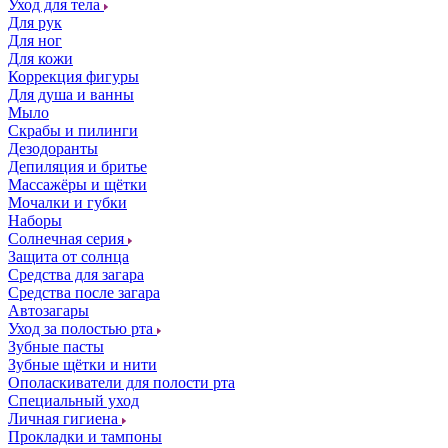
Уход для тела
Для рук
Для ног
Для кожи
Коррекция фигуры
Для душа и ванны
Мыло
Скрабы и пилинги
Дезодоранты
Депиляция и бритье
Массажёры и щётки
Мочалки и губки
Наборы
Солнечная серия
Защита от солнца
Средства для загара
Средства после загара
Автозагары
Уход за полостью рта
Зубные пасты
Зубные щётки и нити
Ополаскиватели для полости рта
Специальный уход
Личная гигиена
Прокладки и тампоны