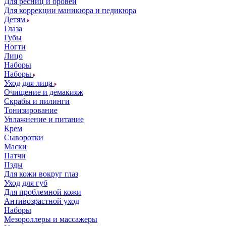
Для ресниц и бровей
Для коррекции маникюра и педикюра
Детям
Глаза
Губы
Ногти
Лицо
Наборы
Наборы
Уход для лица
Очищение и демакияж
Скрабы и пилинги
Тонизирование
Увлажнение и питание
Крем
Сыворотки
Маски
Патчи
Пэды
Для кожи вокруг глаз
Уход для губ
Для проблемной кожи
Антивозрастной уход
Наборы
Мезороллеры и массажеры