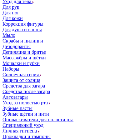
Уход для тела
Для рук
Для ног
Для кожи
Коррекция фигуры
Для душа и ванны
Мыло
Скрабы и пилинги
Дезодоранты
Депиляция и бритье
Массажёры и щётки
Мочалки и губки
Наборы
Солнечная серия
Защита от солнца
Средства для загара
Средства после загара
Автозагары
Уход за полостью рта
Зубные пасты
Зубные щётки и нити
Ополаскиватели для полости рта
Специальный уход
Личная гигиена
Прокладки и тампоны