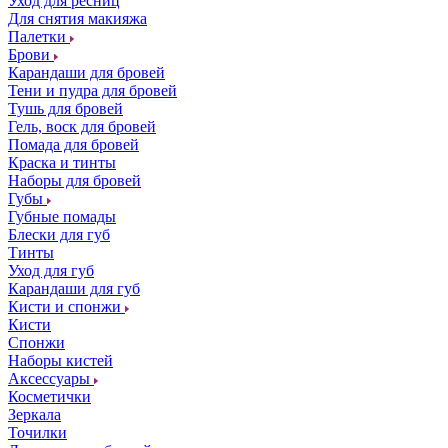
Уход для ресниц
Для снятия макияжа
Палетки
Брови
Карандаши для бровей
Тени и пудра для бровей
Тушь для бровей
Гель, воск для бровей
Помада для бровей
Краска и тинты
Наборы для бровей
Губы
Губные помады
Блески для губ
Тинты
Уход для губ
Карандаши для губ
Кисти и спонжи
Кисти
Спонжи
Наборы кистей
Аксессуары
Косметички
Зеркала
Точилки