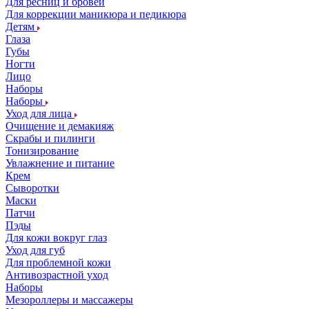
Для ресниц и бровей
Для коррекции маникюра и педикюра
Детям
Глаза
Губы
Ногти
Лицо
Наборы
Наборы
Уход для лица
Очищение и демакияж
Скрабы и пилинги
Тонизирование
Увлажнение и питание
Крем
Сыворотки
Маски
Патчи
Пэды
Для кожи вокруг глаз
Уход для губ
Для проблемной кожи
Антивозрастной уход
Наборы
Мезороллеры и массажеры