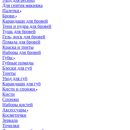
Уход для ресниц
Для снятия макияжа
Палетки
Брови
Карандаши для бровей
Тени и пудра для бровей
Тушь для бровей
Гель, воск для бровей
Помада для бровей
Краска и тинты
Наборы для бровей
Губы
Губные помады
Блески для губ
Тинты
Уход для губ
Карандаши для губ
Кисти и спонжи
Кисти
Спонжи
Наборы кистей
Аксессуары
Косметички
Зеркала
Точилки