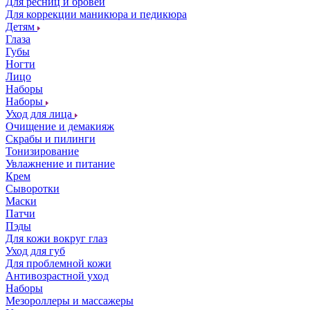
Для ресниц и бровей
Для коррекции маникюра и педикюра
Детям
Глаза
Губы
Ногти
Лицо
Наборы
Наборы
Уход для лица
Очищение и демакияж
Скрабы и пилинги
Тонизирование
Увлажнение и питание
Крем
Сыворотки
Маски
Патчи
Пэды
Для кожи вокруг глаз
Уход для губ
Для проблемной кожи
Антивозрастной уход
Наборы
Мезороллеры и массажеры