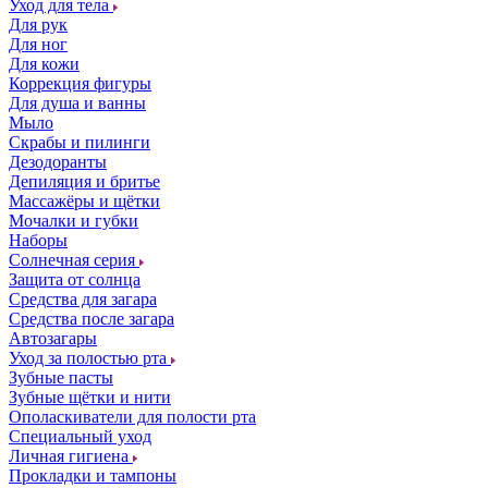
Уход для тела
Для рук
Для ног
Для кожи
Коррекция фигуры
Для душа и ванны
Мыло
Скрабы и пилинги
Дезодоранты
Депиляция и бритье
Массажёры и щётки
Мочалки и губки
Наборы
Солнечная серия
Защита от солнца
Средства для загара
Средства после загара
Автозагары
Уход за полостью рта
Зубные пасты
Зубные щётки и нити
Ополаскиватели для полости рта
Специальный уход
Личная гигиена
Прокладки и тампоны