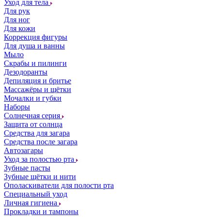
Уход для тела
Для рук
Для ног
Для кожи
Коррекция фигуры
Для душа и ванны
Мыло
Скрабы и пилинги
Дезодоранты
Депиляция и бритье
Массажёры и щётки
Мочалки и губки
Наборы
Солнечная серия
Защита от солнца
Средства для загара
Средства после загара
Автозагары
Уход за полостью рта
Зубные пасты
Зубные щётки и нити
Ополаскиватели для полости рта
Специальный уход
Личная гигиена
Прокладки и тампоны