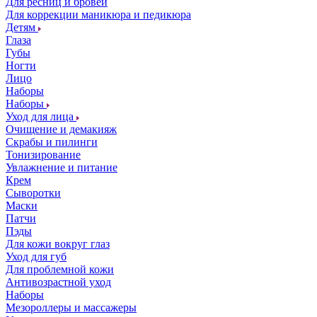
Для ресниц и бровей
Для коррекции маникюра и педикюра
Детям
Глаза
Губы
Ногти
Лицо
Наборы
Наборы
Уход для лица
Очищение и демакияж
Скрабы и пилинги
Тонизирование
Увлажнение и питание
Крем
Сыворотки
Маски
Патчи
Пэды
Для кожи вокруг глаз
Уход для губ
Для проблемной кожи
Антивозрастной уход
Наборы
Мезороллеры и массажеры