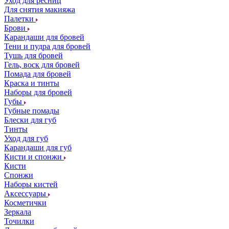
Уход для ресниц
Для снятия макияжа
Палетки
Брови
Карандаши для бровей
Тени и пудра для бровей
Тушь для бровей
Гель, воск для бровей
Помада для бровей
Краска и тинты
Наборы для бровей
Губы
Губные помады
Блески для губ
Тинты
Уход для губ
Карандаши для губ
Кисти и спонжи
Кисти
Спонжи
Наборы кистей
Аксессуары
Косметички
Зеркала
Точилки