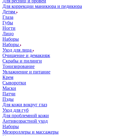
Для ресниц и бровей
Для коррекции маникюра и педикюра
Детям
Глаза
Губы
Ногти
Лицо
Наборы
Наборы
Уход для лица
Очищение и демакияж
Скрабы и пилинги
Тонизирование
Увлажнение и питание
Крем
Сыворотки
Маски
Патчи
Пэды
Для кожи вокруг глаз
Уход для губ
Для проблемной кожи
Антивозрастной уход
Наборы
Мезороллеры и массажеры