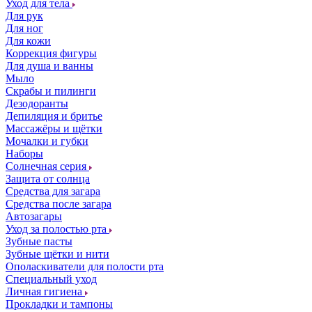
Уход для тела
Для рук
Для ног
Для кожи
Коррекция фигуры
Для душа и ванны
Мыло
Скрабы и пилинги
Дезодоранты
Депиляция и бритье
Массажёры и щётки
Мочалки и губки
Наборы
Солнечная серия
Защита от солнца
Средства для загара
Средства после загара
Автозагары
Уход за полостью рта
Зубные пасты
Зубные щётки и нити
Ополаскиватели для полости рта
Специальный уход
Личная гигиена
Прокладки и тампоны