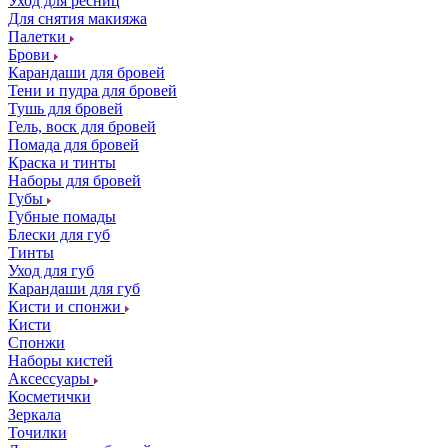
Уход для ресниц
Для снятия макияжа
Палетки
Брови
Карандаши для бровей
Тени и пудра для бровей
Тушь для бровей
Гель, воск для бровей
Помада для бровей
Краска и тинты
Наборы для бровей
Губы
Губные помады
Блески для губ
Тинты
Уход для губ
Карандаши для губ
Кисти и спонжи
Кисти
Спонжи
Наборы кистей
Аксессуары
Косметички
Зеркала
Точилки