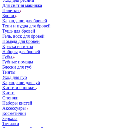
Уход для ресниц
Для снятия макияжа
Палетки
Брови
Карандаши для бровей
Тени и пудра для бровей
Тушь для бровей
Гель, воск для бровей
Помада для бровей
Краска и тинты
Наборы для бровей
Губы
Губные помады
Блески для губ
Тинты
Уход для губ
Карандаши для губ
Кисти и спонжи
Кисти
Спонжи
Наборы кистей
Аксессуары
Косметички
Зеркала
Точилки