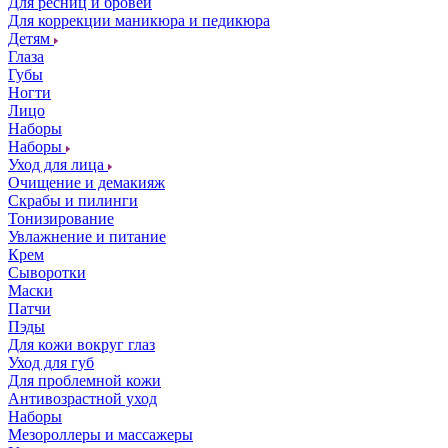
Для ресниц и бровей
Для коррекции маникюра и педикюра
Детям
Глаза
Губы
Ногти
Лицо
Наборы
Наборы
Уход для лица
Очищение и демакияж
Скрабы и пилинги
Тонизирование
Увлажнение и питание
Крем
Сыворотки
Маски
Патчи
Пэды
Для кожи вокруг глаз
Уход для губ
Для проблемной кожи
Антивозрастной уход
Наборы
Мезороллеры и массажеры