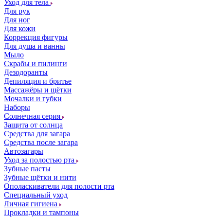
Уход для тела
Для рук
Для ног
Для кожи
Коррекция фигуры
Для душа и ванны
Мыло
Скрабы и пилинги
Дезодоранты
Депиляция и бритье
Массажёры и щётки
Мочалки и губки
Наборы
Солнечная серия
Защита от солнца
Средства для загара
Средства после загара
Автозагары
Уход за полостью рта
Зубные пасты
Зубные щётки и нити
Ополаскиватели для полости рта
Специальный уход
Личная гигиена
Прокладки и тампоны